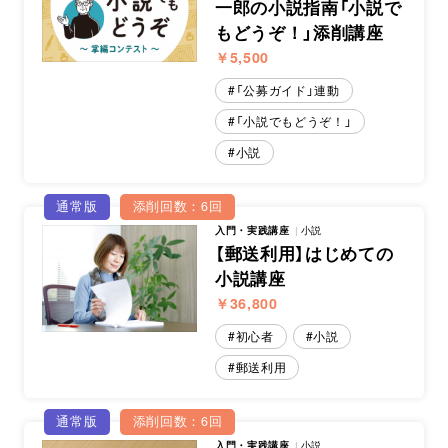
一郎の小説指南「小説で
もどうぞ！」添削講座
￥5,500
「公募ガイド」連動
「小説でもどうぞ！」
小説
通常版
添削回数：6回
入門・実践講座
小説
【郵送利用】はじめての
小説講座
￥36,800
初心者
小説
郵送利用
通常版
添削回数：6回
入門・実践講座
小説