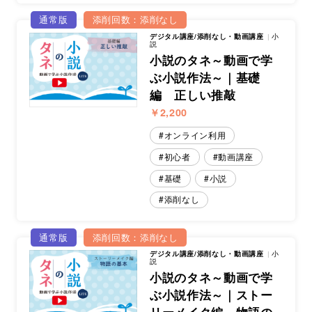
通常版
添削回数：添削なし
デジタル講座/添削なし・動画講座
小
説
小説のタネ～動画で学
ぶ小説作法～｜基礎
編 正しい推敲
￥2,200
オンライン利用
初心者
動画講座
基礎
小説
添削なし
通常版
添削回数：添削なし
デジタル講座/添削なし・動画講座
小
説
小説のタネ～動画で学
ぶ小説作法～｜ストー