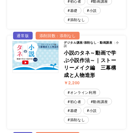
初心者
動画講座
基礎
小説
添削なし
通常版
添削回数：添削なし
デジタル講座/添削なし・動画講座
小
説
小説のタネ～動画で学
ぶ小説作法～｜ストー
リーメイク編 三幕構
成と人物造形
￥2,200
オンライン利用
初心者
動画講座
基礎
小説
添削なし