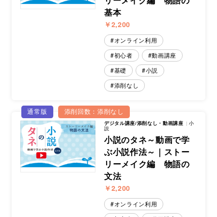
リーメイク編 物語の
基本
￥2,200
オンライン利用
初心者
動画講座
基礎
小説
添削なし
通常版
添削回数：添削なし
デジタル講座/添削なし・動画講座
小
説
小説のタネ～動画で学
ぶ小説作法～｜ストー
リーメイク編 物語の
文法
￥2,200
オンライン利用