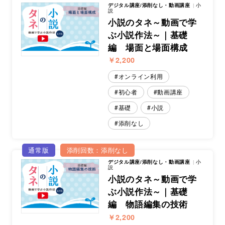
デジタル講座/添削なし・動画講座
小
説
小説のタネ～動画で学
ぶ小説作法～｜基礎
編 場面と場面構成
￥2,200
オンライン利用
初心者
動画講座
基礎
小説
添削なし
通常版
添削回数：添削なし
デジタル講座/添削なし・動画講座
小
説
小説のタネ～動画で学
ぶ小説作法～｜基礎
編 物語編集の技術
￥2,200