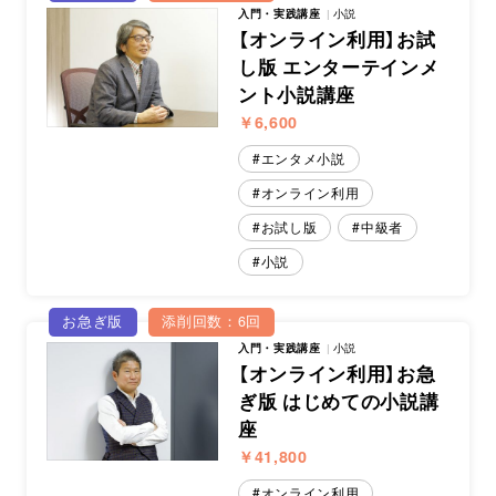
入門・実践講座
小説
【オンライン利用】お試
し版 エンターテインメ
ント小説講座
￥6,600
エンタメ小説
オンライン利用
お試し版
中級者
小説
お急ぎ版
添削回数：6回
入門・実践講座
小説
【オンライン利用】お急
ぎ版 はじめての小説講
座
￥41,800
オンライン利用