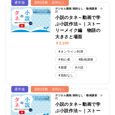
通常版
添削回数：添削なし
デジタル講座/添削なし・動画講座
小
説
小説のタネ～動画で学
ぶ小説作法～｜ストー
リーメイク編 物語の
大きさと場面
￥2,200
オンライン利用
初心者
動画講座
基礎
小説
添削なし
通常版
添削回数：添削なし
デジタル講座/添削なし・動画講座
小
説
小説のタネ～動画で学
ぶ小説作法～｜ストー