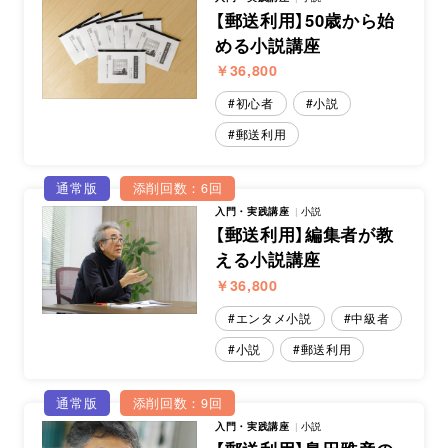
【郵送利用】50歳から始
める小説講座
￥36,800
初心者
小説
郵送利用
通常版
添削回数：6回
入門・実践講座
小説
【郵送利用】編集者が教
える小説講座
￥36,800
エンタメ小説
中級者
小説
郵送利用
通常版
添削回数：9回
入門・実践講座
小説