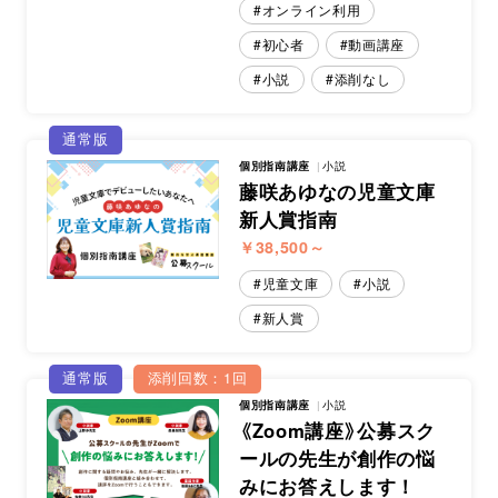
オンライン利用
初心者
動画講座
小説
添削なし
通常版
個別指南講座
小説
藤咲あゆなの児童文庫
新人賞指南
￥38,500～
児童文庫
小説
新人賞
通常版
添削回数：1回
個別指南講座
小説
《Zoom講座》公募スク
ールの先生が創作の悩
みにお答えします！