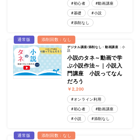
初心者
動画講座
基礎
小説
添削なし
通常版
添削回数：なし
デジタル講座/添削なし・動画講座
小
説
小説のタネ～動画で学
ぶ小説作法～｜小説入
門講座 小説ってなん
だろう
￥2,200
オンライン利用
初心者
動画講座
小説
添削なし
通常版
添削回数：なし