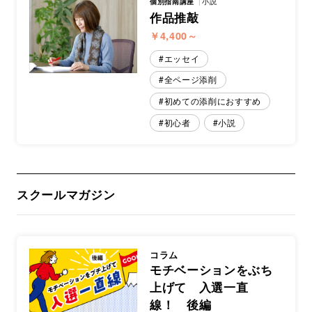
個別指南講座
小説
作品推敲
￥4,400～
エッセイ
全ページ添削
初めての添削におすすめ
初心者
小説
スクールマガジン
コラム
モチベーションをぶち
上げて 入選一直
線！ 後編