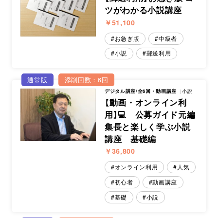
ツがわかる小説講座
￥51,100
お急ぎ版
中級者
小説
郵送利用
通常版
添削回数：6回
デジタル講座/全6回・動画講座
小説
【動画・オンライン利
用】💻 公募ガイド元編
集長と楽しく学ぶ小説
講座 基礎編
￥36,800
オンライン利用
人気
初心者
動画講座
基礎
小説