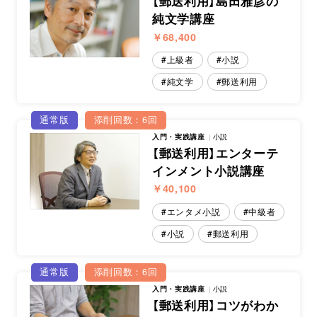
【郵送利用】島田雅彦の
純文学講座
￥68,400
上級者
小説
純文学
郵送利用
通常版
添削回数：6回
入門・実践講座
小説
【郵送利用】エンターテ
インメント小説講座
￥40,100
エンタメ小説
中級者
小説
郵送利用
通常版
添削回数：6回
入門・実践講座
小説
【郵送利用】コツがわか