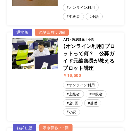
オンライン利用
中級者
小説
通常版
添削回数：3回
入門・実践講座
小説
【オンライン利用】プロ
ットって何？ 公募ガ
イド元編集長が教える
プロット講座
￥16,500
オンライン利用
上級者
中級者
全3回
基礎
小説
お試し版
添削回数：1回