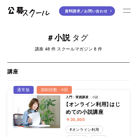
資料請求／
お問い合わせ
公募スクール
ME
ジャンルから探す
小説
タグ
小説
川柳・短歌・俳句
講座 48 件 スクールマガジン 8 件
エッセイ
音楽（作詞・作曲）
童話
アート・絵本
講座
ライティング
通常版
添削回数：6回
学び方から探す
入門・実践講座
小説
【オンライン利用】はじ
めての小説講座
デジタル講座
￥30,800
入門・実践講座
オンライン利用
個別指南講座