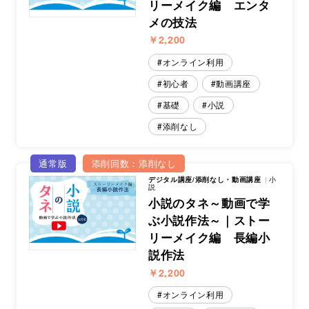
リーメイク編 エンタ
メの技法
￥2,200
オンライン利用
初心者
動画講座
基礎
小説
添削なし
通常版
添削回数：添削なし
デジタル講座/添削なし・動画講座
小
説
小説のタネ～動画で学
ぶ小説作法～｜ストー
リーメイク編 長編小
説作法
￥2,200
オンライン利用