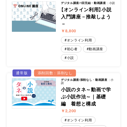
デジタル講座/1回完結・動画講座
小説
【オンライン利用】小説
入門講座－推敲しよう
－
￥8,800
オンライン利用
初心者
動画講座
小説
通常版
添削回数：添削なし
デジタル講座/添削なし・動画講座
小
説
小説のタネ～動画で学
ぶ小説作法～｜基礎
編 着想と構成
￥2,200
オンライン利用