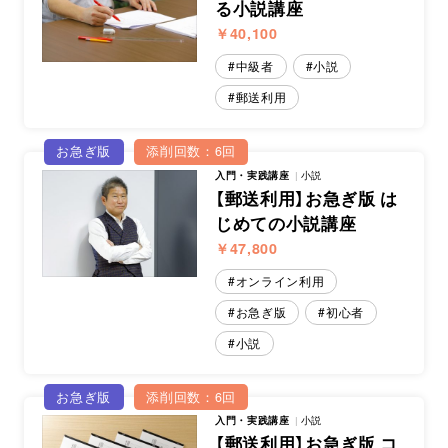
る小説講座
￥40,100
中級者
小説
郵送利用
お急ぎ版
添削回数：6回
入門・実践講座
小説
【郵送利用】お急ぎ版 は
じめての小説講座
￥47,800
オンライン利用
お急ぎ版
初心者
小説
お急ぎ版
添削回数：6回
入門・実践講座
小説
【郵送利用】お急ぎ版 コ