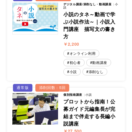
デジタル講座/添削なし・動画講座
小
説
小説のタネ～動画で学
ぶ小説作法～｜小説入
門講座 描写文の書き
方
￥2,200
オンライン利用
初心者
動画講座
小説
添削なし
通常版
添削回数：5回
個別指南講座
小説
プロットから指南！公
募ガイド元編集長が完
結まで伴走する長編小
説講座
￥27,500