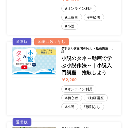
オンライン利用
上級者
中級者
小説
通常版
添削回数：なし
デジタル講座/添削なし・動画講座
小
説
小説のタネ～動画で学
ぶ小説作法～｜小説入
門講座 推敲しよう
￥2,200
オンライン利用
初心者
動画講座
小説
添削なし
通常版