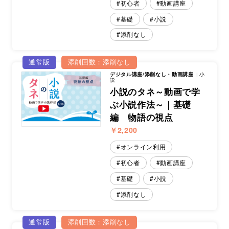
初心者
動画講座
基礎
小説
添削なし
通常版
添削回数：添削なし
デジタル講座/添削なし・動画講座
小
説
小説のタネ～動画で学
ぶ小説作法～｜基礎
編 物語の視点
￥2,200
オンライン利用
初心者
動画講座
基礎
小説
添削なし
通常版
添削回数：添削なし