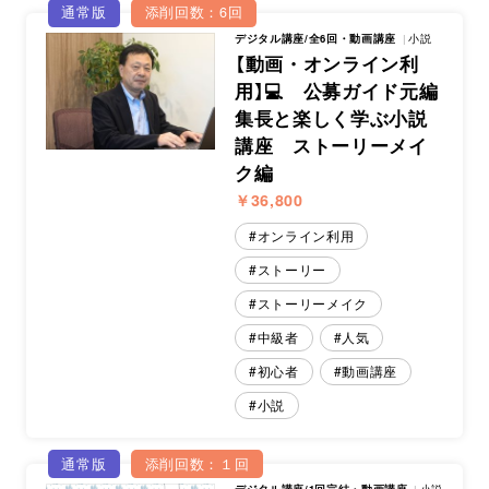
通常版
添削回数：6回
デジタル講座/全6回・動画講座
小説
【動画・オンライン利
用】💻 公募ガイド元編
集長と楽しく学ぶ小説
講座 ストーリーメイ
ク編
￥36,800
オンライン利用
ストーリー
ストーリーメイク
中級者
人気
初心者
動画講座
小説
通常版
添削回数：１回