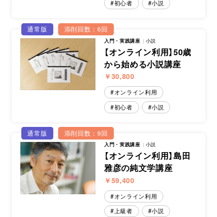
初心者
小説
スクールマガジン
通常版
添削回数：6回
入門・実践講座
小説
コンセプト
【オンライン利用】50歳
から始める小説講座
受講の流れ
￥30,800
ニュース
オンライン利用
初心者
小説
資料請求／
お問い合わせ
通常版
添削回数：9回
入門・実践講座
小説
【オンライン利用】島田
雅彦の純文学講座
オンライン課題提出
￥59,400
オンライン利用
上級者
小説