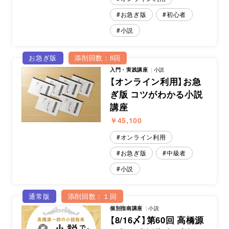
お急ぎ版
初心者
小説
お急ぎ版
添削回数：6回
入門・実践講座
小説
【オンライン利用】お急
ぎ版 コツがわかる小説
講座
￥45,100
オンライン利用
お急ぎ版
中級者
小説
通常版
添削回数：１回
個別指南講座
小説
【8/16〆】第60回 高橋源