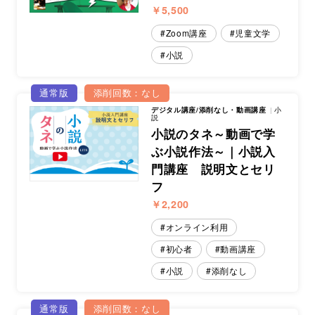
￥5,500
Zoom講座
児童文学
小説
通常版
添削回数：なし
デジタル講座/添削なし・動画講座
小
説
小説のタネ～動画で学
ぶ小説作法～｜小説入
門講座 説明文とセリ
フ
￥2,200
オンライン利用
初心者
動画講座
小説
添削なし
通常版
添削回数：なし