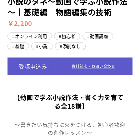
小説のタネ～動画で学ぶ小説作法
～｜基礎編 物語編集の技術
スクールマガジン
￥2,200
コンセプト
オンライン利用
初心者
動画講座
受講の流れ
基礎
小説
添削なし
ニュース
受講申込み
資料請求・お問い合わせ
資料請求／
お問い合わせ
【動画で学ぶ小説作法・書く力を育て
る全18講】
オンライン課題提出
～書きたい気持ちに火をつける、初心者歓迎
の創作レッスン～