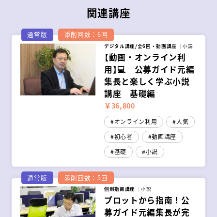
関連講座
通常版
添削回数：6回
デジタル講座/全6回・動画講座
小説
【動画・オンライン利
用】💻 公募ガイド元編
集長と楽しく学ぶ小説
講座 基礎編
￥36,800
オンライン利用
人気
初心者
動画講座
基礎
小説
通常版
添削回数：5回
個別指南講座
小説
プロットから指南！公
募ガイド元編集長が完