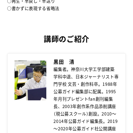
○再生・早戻し・早送り
○書かずに表現する省略法
講師のご紹介
黒田 清
編集者。神奈川大学工学部建築
学科中退、日本ジャーナリスト専
門学校 文芸・創作科卒。1988年
公募ガイド編集部に配属。1995
年月刊プレゼントfan創刊編集
長、2003年創作系作品添削講座
（現公募スクール）創設。2010～
2014年公募ガイド編集長。2019
～2020年公募ガイド社公開講座