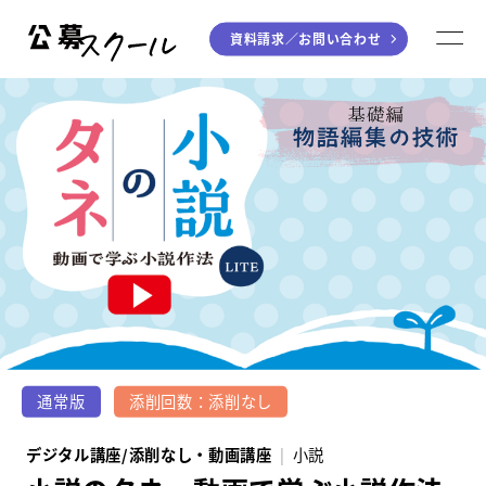
資料請求／
お問い合わせ
公募スクール
M
ジャンルから探す
小説
川柳・短歌・俳句
エッセイ
音楽（作詞・作曲）
童話
アート・絵本
ライティング
学び方から探す
デジタル講座
通常版
添削回数：添削なし
入門・実践講座
デジタル講座/添削なし・動画講座
小説
個別指南講座