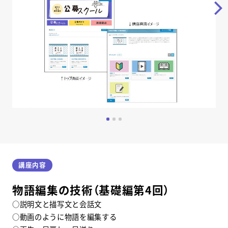
0
1
2
講座内容
物語編集の技術（基礎編第4回）
○説明文と描写文と会話文
○動画のように物語を編集する