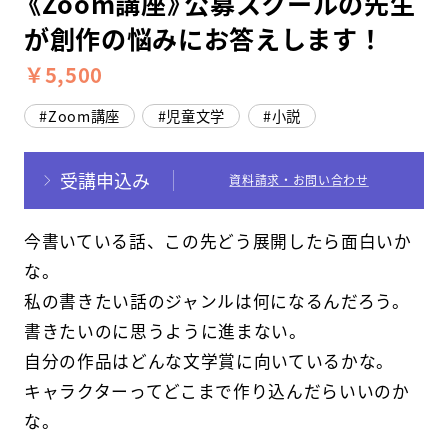
《Zoom講座》公募スクールの先生
が創作の悩みにお答えします！
スクールマガジン
￥5,500
コンセプト
Zoom講座
児童文学
小説
受講の流れ
受講申込み
資料請求・お問い合わせ
ニュース
今書いている話、この先どう展開したら面白いか
資料請求／
お問い合わせ
な。
私の書きたい話のジャンルは何になるんだろう。
書きたいのに思うように進まない。
自分の作品はどんな文学賞に向いているかな。
オンライン課題提出
キャラクターってどこまで作り込んだらいいのか
な。