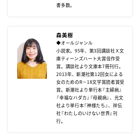
書多数。
森美樹
◆オールジャンル
小説家。95年、第3回講談社Ｘ文
庫ティーンズハート大賞佳作受
賞。講談社より文庫本7冊刊行。
2013年、新潮社第12回女による
女のためのR－18文学賞読者賞受
賞。新潮社より単行本『主婦病』
『幸福なハダカ』『母親病』、光文
社より単行本『神様たち』、祥伝
社『わたしのいけない世界』刊
行。