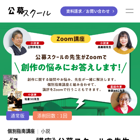
資料請求／
お問い合わせ
公募スクール
M
ジャンルから探す
小説
川柳・短歌・俳句
エッセイ
音楽（作詞・作曲）
童話
アート・絵本
ライティング
学び方から探す
デジタル講座
通常版
添削回数：1回
入門・実践講座
個別指南講座
小説
個別指南講座