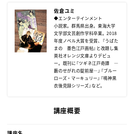
佐倉ユミ
◆エンターテインメント
小説家。群馬県出身。東海大学
文学部文芸創作学科卒業。2018
年度ノベル大賞を受賞、『うばた
まの 墨色江戸画帖』と改題し集
英社オレンジ文庫よりデビュ
ー。既刊に『ツギネ江戸奇譚 ―
藪のせがれの錠前屋―』『ブルー
ローズ・マーキュリー』『鳴神黒
衣後見録シリーズ』など。
講座概要
講座名