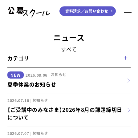
資料請求／
お問い合わせ
公募スクール
M
ジャンルから探す
ニュース
小説
川柳・短歌・俳句
すべて
カテゴリ
エッセイ
音楽（作詞・作曲）
童話
アート・絵本
お知らせ
2026.08.06
ライティング
夏季休業のお知らせ
学び方から探す
2026.07.16
お知らせ
【ご受講中のみなさま】2026年8月の課題締切日
デジタル講座
について
入門・実践講座
2026.07.07
お知らせ
個別指南講座