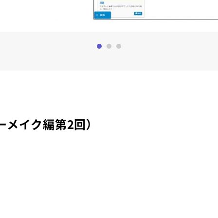
0
1
2
ーメイク編第2回）