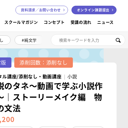
資料請求／
お問い合わせ
オンライン課題提出
スクールマガジン
コンセプト
受講の流れ
ニュース
し
純文学
絵本講座
色鉛筆画
検索
常版
添削回数：添削なし
タル講座/添削なし・動画講座
小説
説のタネ～動画で学ぶ小説作
～｜ストーリーメイク編 物
の文法
,200