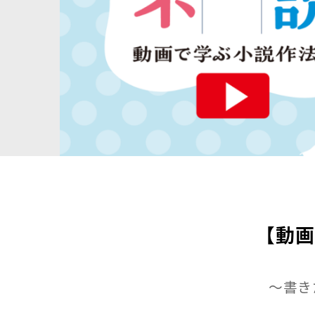
【動
～書き