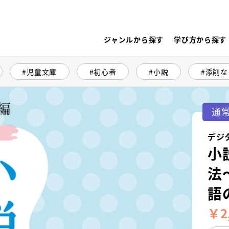
ジャンルから探す
学び方から探す
児童文庫
初心者
小説
添削な
通
デジ
小
法
語
￥2