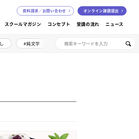
資料請求／
お問い合わせ
オンライン課題提出
スクールマガジン
コンセプト
受講の流れ
ニュース
し
純文学
絵本講座
色鉛筆画
検索