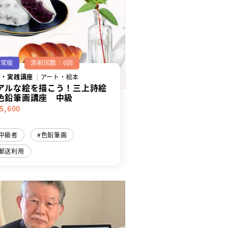
通常版
添削回数：6回
門・実践講座
アート・絵本
アルな絵を描こう！三上詩絵
色鉛筆画講座 中級
5,600
中級者
色鉛筆画
郵送利用