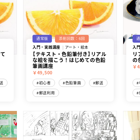
通常版
添削回数：6回
入門・実践講座
アート・絵本
入
めて
【テキスト・色鉛筆付き】リアル
リ
な絵を描こう！はじめての色鉛
の
筆画講座
￥4
￥49,500
送
初心者
色鉛筆画
郵送
郵送利用