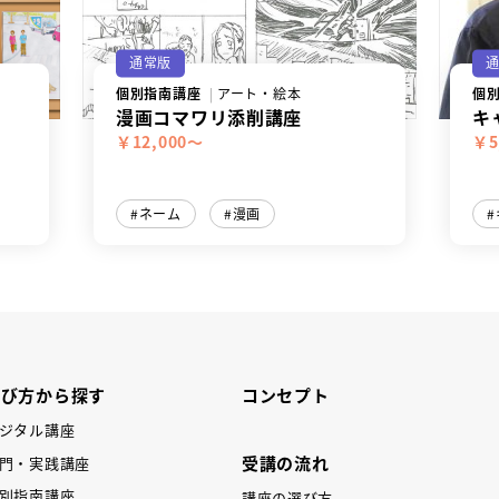
通常版
個別指南講座
アート・絵本
個
漫画コマワリ添削講座
キ
￥12,000～
￥5
ネーム
漫画
学び方から探す
コンセプト
ジタル講座
受講の流れ
門・実践講座
別指南講座
講座の選び方