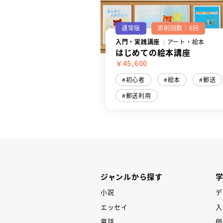
通常版
添削回数：6回
入門・実践講座
アート・絵本
はじめての絵本講座
￥45,600
初心者
絵本
郵送
郵送利用
ジャンルから探す
小説
デ
エッセイ
入
童話
個