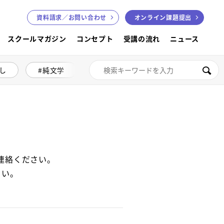
資料請求／
お問い合わせ
オンライン課題提出
スクールマガジン
コンセプト
受講の流れ
ニュース
し
純文学
絵本講座
色鉛筆画
検索
連絡ください。
さい。