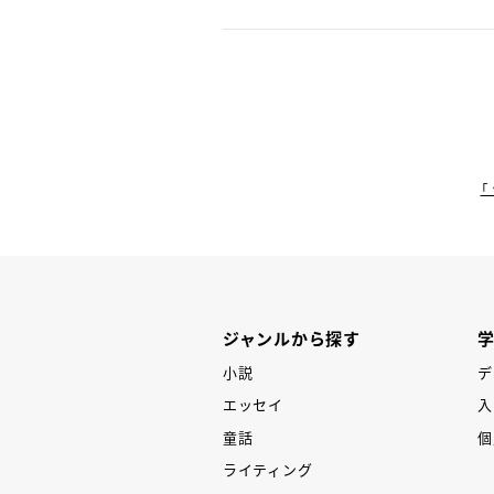
「
ジャンルから探す
小説
デ
エッセイ
入
童話
個
ライティング