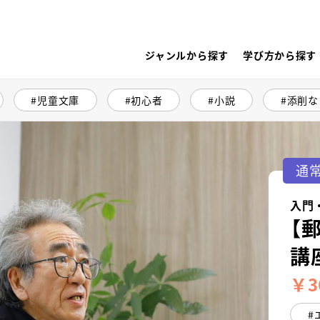
ジャンルから探す
学び方から探す
児童文庫
初心者
小説
添削な
通
入門
【
講
￥3