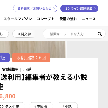
資料請求／
お問い合わせ
オンライン課題提出
スクールマガジン
コンセプト
受講の流れ
ニュース
し
純文学
絵本講座
色鉛筆画
検索
常版
添削回数：6回
・実践講座
小説
郵送利用】編集者が教える小説
座
6,800
エンタメ小説
中級者
小説