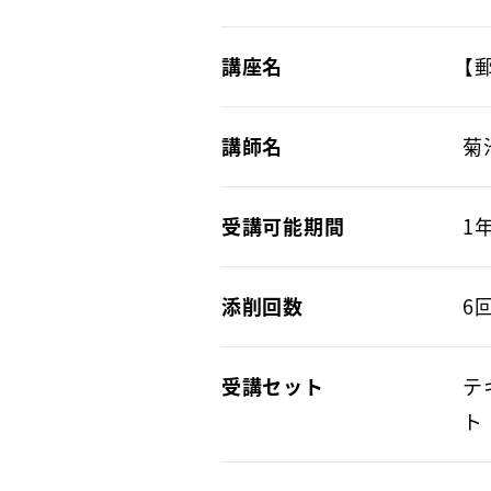
講座名
【
講師名
菊
受講可能期間
1
添削回数
6
受講セット
テ
ト