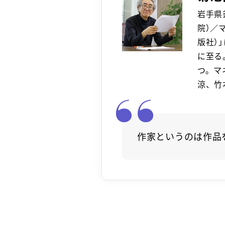
岩手県
院）／
版社）
に至る
つ。マ
涼、竹
作家というのは作品