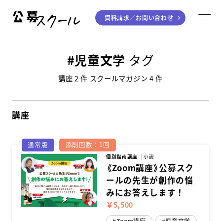
資料請求／
お問い合わせ
公募スクール
M
ジャンルから探す
児童文学
タグ
小説
川柳・短歌・俳句
講座 2 件 スクールマガジン 4 件
エッセイ
音楽（作詞・作曲）
童話
アート・絵本
講座
ライティング
通常版
添削回数：1回
学び方から探す
個別指南講座
小説
《Zoom講座》公募スク
ールの先生が創作の悩
デジタル講座
みにお答えします！
入門・実践講座
￥5,500
個別指南講座
Zoom講座
児童文学