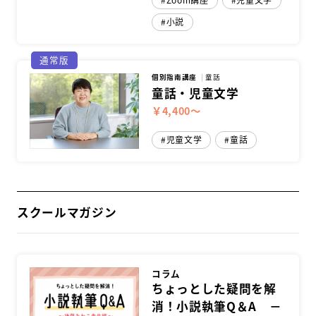
小説
スクールマガジン
通常版
コンセプト
個別指南講座
童話
童話・児童文学
受講の流れ
￥4,400～
ニュース
児童文学
童話
資料請求／
お問い合わせ
スクールマガジン
オンライン課題提出
コラム
ちょっとした疑問を解
消！小説執筆Q＆A －