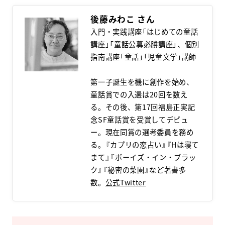
後藤みわこ
入門・実践講座「はじめての童話
講座」「童話公募必勝講座」、個別
指南講座「童話」「児童文学」講師
第一子誕生を機に創作を始め、
童話賞での入選は20回を数え
る。その後、第17回福島正実記
念SF童話賞を受賞してデビュ
ー。現在同賞の選考委員を務め
る。『カプリの恋占い』『Hは寝て
まて』『ボーイズ・イン・ブラッ
ク』『秘密の菜園』など著書多
数。
公式Twitter