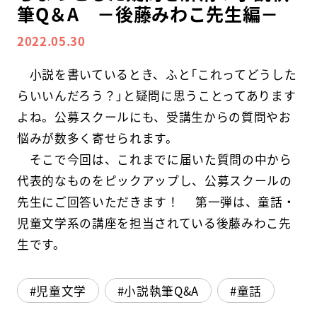
筆Q＆A －後藤みわこ先生編－
スクールマガジン
2022.05.30
コンセプト
小説を書いているとき、ふと「これってどうした
らいいんだろう？」と疑問に思うことってあります
受講の流れ
よね。公募スクールにも、受講生からの質問やお
ニュース
悩みが数多く寄せられます。
そこで今回は、これまでに届いた質問の中から
代表的なものをピックアップし、公募スクールの
資料請求／
お問い合わせ
先生にご回答いただきます！ 第一弾は、童話・
児童文学系の講座を担当されている後藤みわこ先
生です。
オンライン課題提出
児童文学
小説執筆Q&A
童話