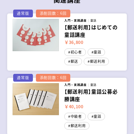
通常版
添削回数：6回
入門・実践講座
童話
【郵送利用】はじめての
童話講座
￥36,800
初心者
童話
郵送
郵送利用
通常版
添削回数：6回
入門・実践講座
童話
【郵送利用】童話公募必
勝講座
￥40,100
中級者
童話
郵送利用