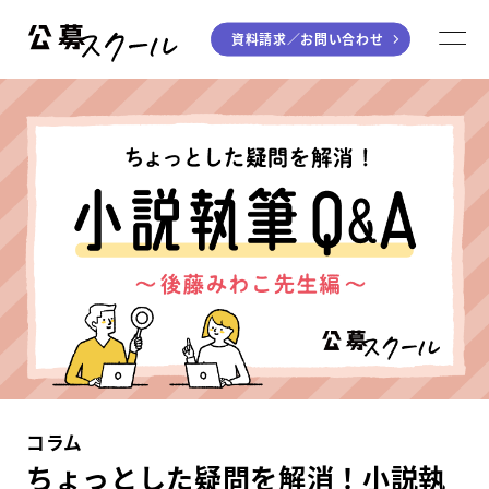
資料請求／
お問い合わせ
公募スクール
M
ジャンルから探す
小説
川柳・短歌・俳句
エッセイ
音楽（作詞・作曲）
童話
アート・絵本
ライティング
学び方から探す
デジタル講座
コラム
入門・実践講座
ちょっとした疑問を解消！小説執
個別指南講座