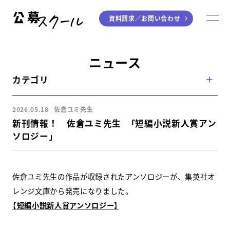
資料請求／
お問い合わせ
公募スクール
M
ジャンルから探す
ニュース
カテゴリ
小説
川柳・短歌・俳句
エッセイ
音楽（作詞・作曲）
2026.05.18
佐倉ユミ先生
童話
アート・絵本
新刊情報！ 佐倉ユミ先生 「短編小説新人賞アン
ライティング
ソロジー」
学び方から探す
佐倉ユミ先生の作品が収録されたアンソロジーが、集英社オ
デジタル講座
レンジ文庫から発売になりました。
【
短編小説新人賞アンソロジー
】
入門・実践講座
個別指南講座