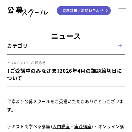
資料請求／
お問い合わせ
公募スクール
M
ジャンルから探す
ニュース
カテゴリ
小説
川柳・短歌・俳句
エッセイ
音楽（作詞・作曲）
2026.03.19
お知らせ
童話
アート・絵本
【ご受講中のみなさま】2026年4月の課題締切日に
ライティング
ついて
学び方から探す
平素より公募スクールをご受講いただきありがとうございま
デジタル講座
す。
入門・実践講座
テキストで学べる講座（
入門講座
・
実践講座
）・オンライン講
個別指南講座