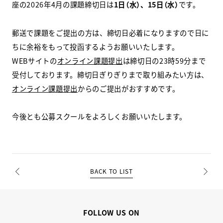
座の2026年4月の課題締切日は
1日（水）、15日（水）
です。
スクールマガジン
郵送で課題をご提出の方は、締切日必着になりますので日に
コンセプト
ちに余裕をもって投函するようお願いいたします。
WEBサイトの
オンライン課題提出
は締切日の23時59分まで
受講の流れ
受付しております。締切日ぎりぎりまで取り組みたい方は、
オンライン課題提出
からのご提出がおすすめです。
ニュース
今後とも公募スクールをよろしくお願いいたします。
資料請求／
お問い合わせ
BACK TO LIST
オンライン課題提出
PREV
NEXT
FOLLOW US ON