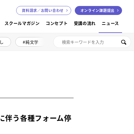
資料請求／
お問い合わせ
オンライン課題提出
スクールマガジン
コンセプト
受講の流れ
ニュース
し
純文学
絵本講座
色鉛筆画
検索
に伴う各種フォーム停