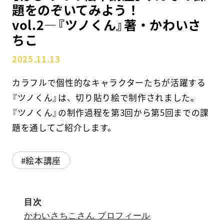
題をのぞいてみよう！
vol.2―『ツノくん』著・かわいさ
スクールマガジン
ちこ
コンセプト
2025.11.13
受講の流れ
カラフルで個性的なキャラクターたちが活躍する
ニュース
『ツノくん』は、切り貼り絵で制作されました。
『ツノくん』の制作過程を第3回から第5回までの課
題を通してご紹介します。
資料請求／
お問い合わせ
絵本講座
オンライン課題提出
目次
かわいさちこさん プロフィール