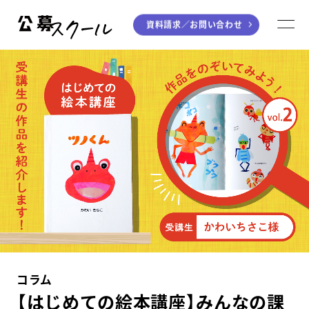
資料請求／
お問い合わせ
公募スクール
M
ジャンルから探す
小説
川柳・短歌・俳句
エッセイ
音楽（作詞・作曲）
童話
アート・絵本
ライティング
学び方から探す
デジタル講座
コラム
入門・実践講座
【はじめての絵本講座】みんなの課
個別指南講座