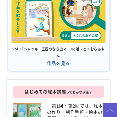
vol.3『ジャッキー王国のなき虫マール』著・とくむらあや
こ
作品を見る
はじめての絵本講座
ってどんな講座？
第1回・第2回では、絵本
の作り・制作手順・絵本の