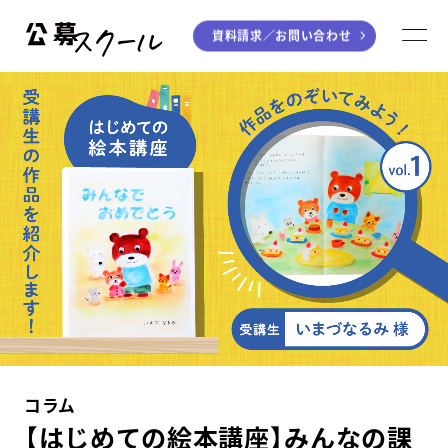
資料請求／
お問い合わせ
公募スクール
M
ジャンルから探す
小説
川柳・短歌・俳句
エッセイ
音楽（作詞・作曲）
童話
アート・絵本
ライティング
学び方から探す
デジタル講座
コラム
入門・実践講座
【はじめての絵本講座】みんなの課
個別指南講座