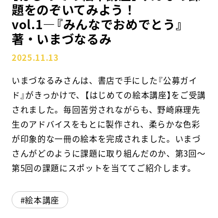
題をのぞいてみよう！
vol.1―『みんなでおめでとう』
スクールマガジン
著・いまづなるみ
コンセプト
2025.11.13
受講の流れ
いまづなるみさんは、書店で手にした『公募ガイ
ニュース
ド』がきっかけで、【はじめての絵本講座】をご受講
されました。毎回苦労されながらも、野崎麻理先
生のアドバイスをもとに製作され、柔らかな色彩
資料請求／
お問い合わせ
が印象的な一冊の絵本を完成されました。いまづ
さんがどのように課題に取り組んだのか、第3回～
第5回の課題にスポットを当ててご紹介します。
オンライン課題提出
絵本講座