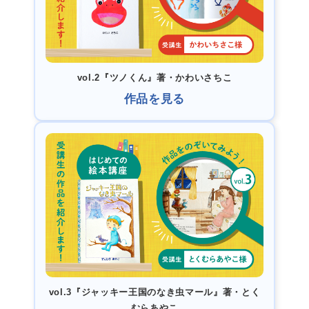
vol.2『ツノくん』著・かわいさちこ
作品を見る
vol.3『ジャッキー王国のなき虫マール』著・とく
むらあやこ