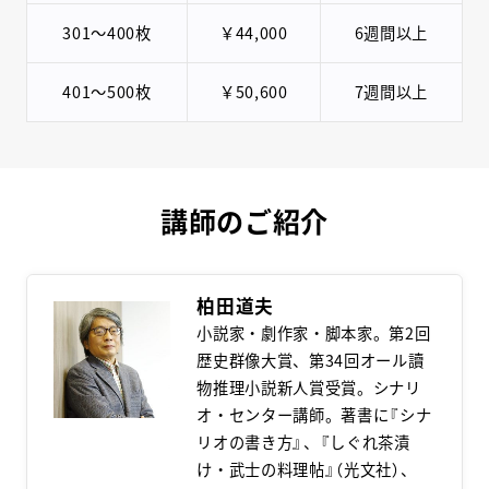
301〜400枚
￥44,000
6週間以上
401〜500枚
￥50,600
7週間以上
講師のご紹介
柏田道夫
小説家・劇作家・脚本家。第2回
歴史群像大賞、第34回オール讀
物推理小説新人賞受賞。シナリ
オ・センター講師。著書に『シナ
リオの書き方』、『しぐれ茶漬
け・武士の料理帖』（光文社）、