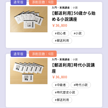
通常版
添削回数：6回
入門・実践講座
小説
【郵送利用】50歳から始
める小説講座
￥36,800
初心者
小説
郵送利用
通常版
添削回数：6回
入門・実践講座
小説
【郵送利用】時代小説講
座
￥36,800
中級者
時代小説
時代歴史小説
郵送利用