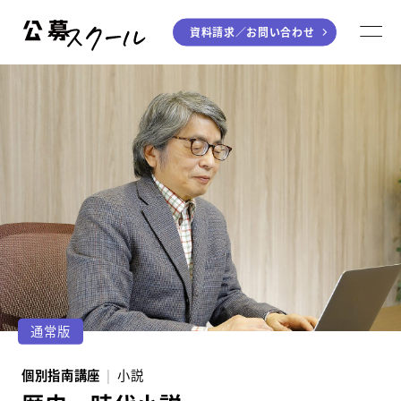
資料請求／
お問い合わせ
公募スクール
M
ジャンルから探す
小説
川柳・短歌・俳句
エッセイ
音楽（作詞・作曲）
童話
アート・絵本
ライティング
学び方から探す
デジタル講座
通常版
入門・実践講座
個別指南講座
小説
個別指南講座