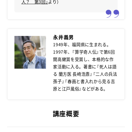
人？ 第3回」
より）
永井義男
1949年、福岡県に生まれる。
1997年、『算学奇人伝』で第6回
開高健賞を受賞し、本格的な作
家活動に入る。著書に『死人は語
る 蘭方医 長崎浩斎』『二人の兵法
孫子』『春画と書入れから見る吉
原と江戸風俗』などがある。
講座概要