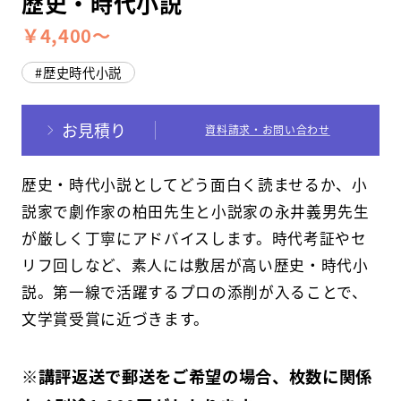
歴史・時代小説
￥4,400～
スクールマガジン
歴史時代小説
コンセプト
受講の流れ
お見積り
資料請求・お問い合わせ
ニュース
歴史・時代小説としてどう面白く読ませるか、小
説家で劇作家の柏田先生と小説家の永井義男先生
資料請求／
お問い合わせ
が厳しく丁寧にアドバイスします。時代考証やセ
リフ回しなど、素人には敷居が高い歴史・時代小
説。第一線で活躍するプロの添削が入ることで、
文学賞受賞に近づきます。
オンライン課題提出
※講評返送で郵送をご希望の場合、枚数に関係