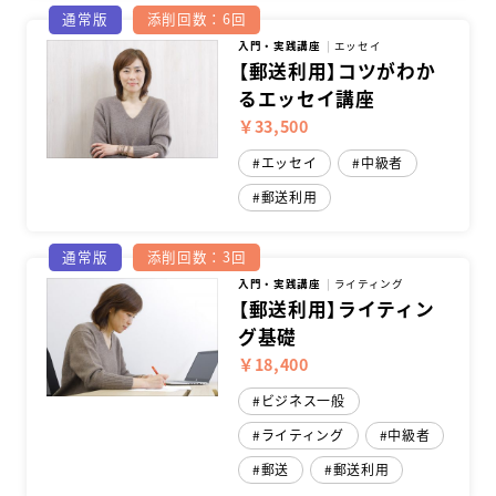
通常版
添削回数：6回
入門・実践講座
エッセイ
【郵送利用】コツがわか
るエッセイ講座
￥33,500
エッセイ
中級者
郵送利用
通常版
添削回数：3回
入門・実践講座
ライティング
【郵送利用】ライティン
グ基礎
￥18,400
ビジネス一般
ライティング
中級者
郵送
郵送利用