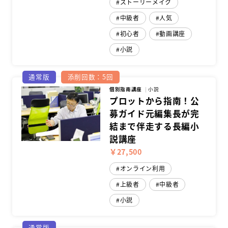
ストーリーメイク
中級者
人気
初心者
動画講座
小説
通常版
添削回数：5回
個別指南講座
小説
プロットから指南！公
募ガイド元編集長が完
結まで伴走する長編小
説講座
￥27,500
オンライン利用
上級者
中級者
小説
通常版