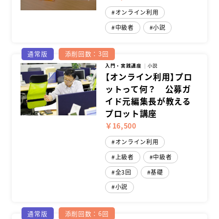
オンライン利用
中級者
小説
通常版
添削回数：3回
入門・実践講座
小説
【オンライン利用】プロ
ットって何？ 公募ガ
イド元編集長が教える
プロット講座
￥16,500
オンライン利用
上級者
中級者
全3回
基礎
小説
通常版
添削回数：6回