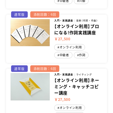
中級者
川柳
通常版
添削回数：6回
入門・実践講座
音楽（作詞・作曲）
【オンライン利用】プロ
になる!作詞実践講座
￥27,500
オンライン利用
中級者
作詞
通常版
添削回数：6回
入門・実践講座
ライティング
【オンライン利用】ネー
ミング・キャッチコピ
ー講座
￥27,500
オンライン利用