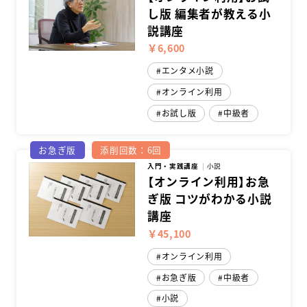
し版 編集者が教える小
説講座
￥6,600
エンタメ小説
オンライン利用
お試し版
中級者
お急ぎ版
添削回数：6回
入門・実践講座
小説
【オンライン利用】お急
ぎ版 コツがわかる小説
講座
￥45,100
オンライン利用
お急ぎ版
中級者
小説