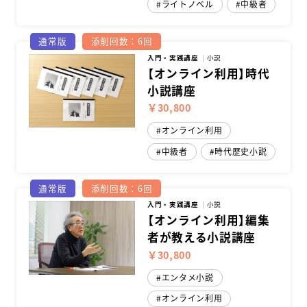
ライトノベル
中級者
スクールマガジン
通常版
添削回数：6回
入門・実践講座
小説
コンセプト
【オンライン利用】時代
小説講座
受講の流れ
￥30,800
ニュース
オンライン利用
中級者
時代歴史小説
資料請求／
お問い合わせ
通常版
添削回数：6回
入門・実践講座
小説
【オンライン利用】編集
者が教える小説講座
オンライン課題提出
￥30,800
エンタメ小説
オンライン利用