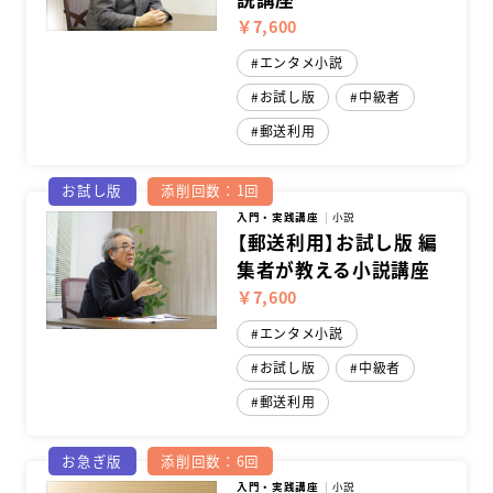
￥7,600
エンタメ小説
お試し版
中級者
郵送利用
お試し版
添削回数：1回
入門・実践講座
小説
【郵送利用】お試し版 編
集者が教える小説講座
￥7,600
エンタメ小説
お試し版
中級者
郵送利用
お急ぎ版
添削回数：6回
入門・実践講座
小説