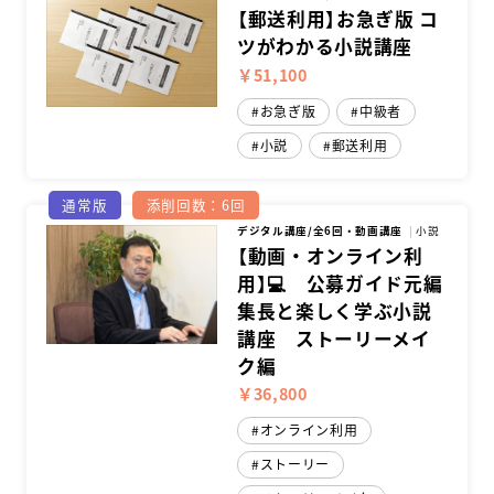
【郵送利用】お急ぎ版 コ
ツがわかる小説講座
￥51,100
お急ぎ版
中級者
小説
郵送利用
通常版
添削回数：6回
デジタル講座/全6回・動画講座
小説
【動画・オンライン利
用】💻 公募ガイド元編
集長と楽しく学ぶ小説
講座 ストーリーメイ
ク編
￥36,800
オンライン利用
ストーリー