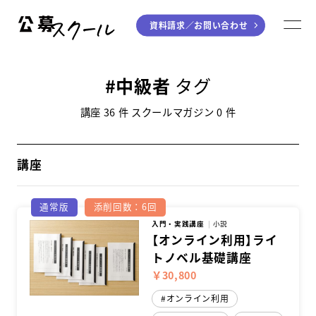
資料請求／
お問い合わせ
公募スクール
M
ジャンルから探す
中級者
タグ
小説
川柳・短歌・俳句
講座 36 件 スクールマガジン 0 件
エッセイ
音楽（作詞・作曲）
童話
アート・絵本
講座
ライティング
通常版
添削回数：6回
学び方から探す
入門・実践講座
小説
【オンライン利用】ライ
トノベル基礎講座
デジタル講座
￥30,800
入門・実践講座
オンライン利用
個別指南講座