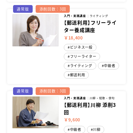
通常版
添削回数：3回
入門・実践講座
ライティング
【郵送利用】フリーライ
ター養成講座
￥18,400
ビジネス一般
フリーライター
ライティング
中級者
郵送利用
通常版
添削回数：3回
入門・実践講座
川柳・短歌・俳句
【郵送利用】川柳 添削3
回
￥9,600
中級者
川柳