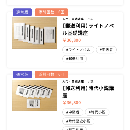
通常版
添削回数：6回
入門・実践講座
小説
【郵送利用】ライトノベ
ル基礎講座
￥36,800
ライトノベル
中級者
郵送利用
通常版
添削回数：6回
入門・実践講座
小説
【郵送利用】時代小説講
座
￥36,800
中級者
時代小説
時代歴史小説
郵送利用