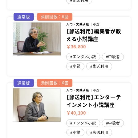
通常版
添削回数：6回
入門・実践講座
小説
【郵送利用】編集者が教
える小説講座
￥36,800
エンタメ小説
中級者
小説
郵送利用
通常版
添削回数：6回
入門・実践講座
小説
【郵送利用】エンターテ
インメント小説講座
￥40,100
エンタメ小説
中級者
小説
郵送利用