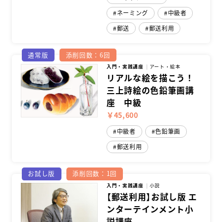
ネーミング
中級者
郵送
郵送利用
通常版
添削回数：6回
入門・実践講座
アート・絵本
リアルな絵を描こう！
三上詩絵の色鉛筆画講
座 中級
￥45,600
中級者
色鉛筆画
郵送利用
お試し版
添削回数：1回
入門・実践講座
小説
【郵送利用】お試し版 エ
ンターテインメント小
説講座