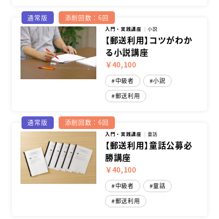
通常版
添削回数：6回
入門・実践講座
小説
【郵送利用】コツがわか
る小説講座
￥40,100
中級者
小説
郵送利用
通常版
添削回数：6回
入門・実践講座
童話
【郵送利用】童話公募必
勝講座
￥40,100
中級者
童話
郵送利用