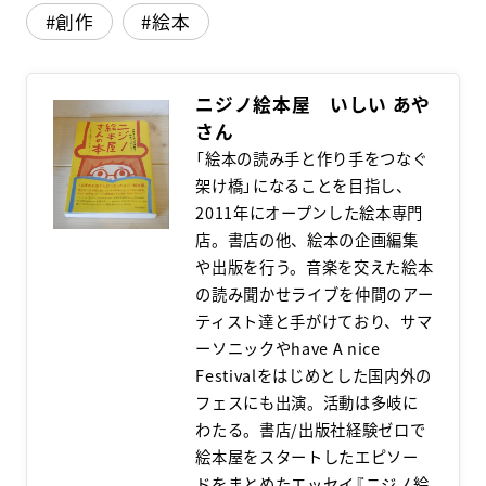
創作
絵本
スクールマガジン
コンセプト
ニジノ絵本屋 いしい あや
受講の流れ
「絵本の読み手と作り手をつなぐ
架け橋」になることを目指し、
ニュース
2011年にオープンした絵本専門
店。書店の他、絵本の企画編集
や出版を行う。音楽を交えた絵本
資料請求／
お問い合わせ
の読み聞かせライブを仲間のアー
ティスト達と手がけており、サマ
ーソニックやhave A nice
Festivalをはじめとした国内外の
オンライン課題提出
フェスにも出演。活動は多岐に
わたる。書店/出版社経験ゼロで
絵本屋をスタートしたエピソー
ドをまとめたエッセイ『ニジノ絵