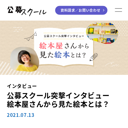
資料請求／
お問い合わせ
公募スクール
M
ジャンルから探す
小説
川柳・短歌・俳句
エッセイ
音楽（作詞・作曲）
童話
アート・絵本
ライティング
インタビュー
学び方から探す
公募スクール突撃インタビュー
絵本屋さんから見た絵本とは？
デジタル講座
2021.07.13
入門・実践講座
個別指南講座