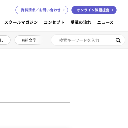
資料請求／
お問い合わせ
オンライン課題提出
スクールマガジン
コンセプト
受講の流れ
ニュース
し
純文学
絵本講座
色鉛筆画
検索