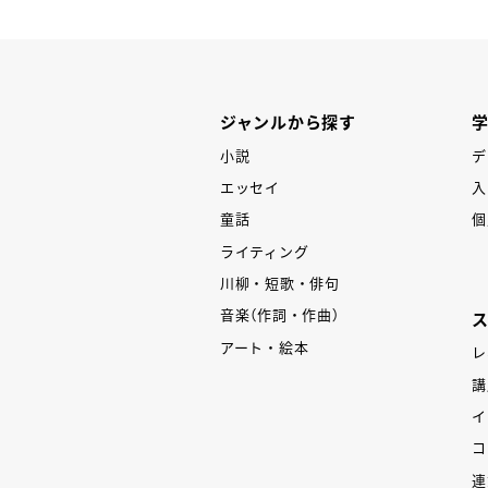
ジャンルから探す
小説
デ
エッセイ
入
童話
個
ライティング
川柳・短歌・俳句
音楽（作詞・作曲）
アート・絵本
レ
講
イ
コ
連