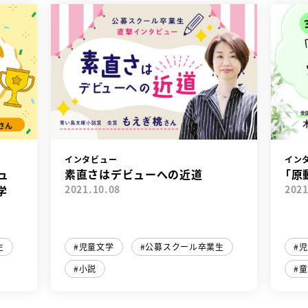
インタビュー
イン
ュ
素直さはデビューへの近道
「原
学
2021.10.08
2021
生
児童文学
公募スクール卒業生
児
小説
童