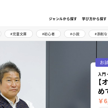
ジャンルから探す
学び方から探す
児童文庫
初心者
小説
添削な
お
入門
【
め
￥6