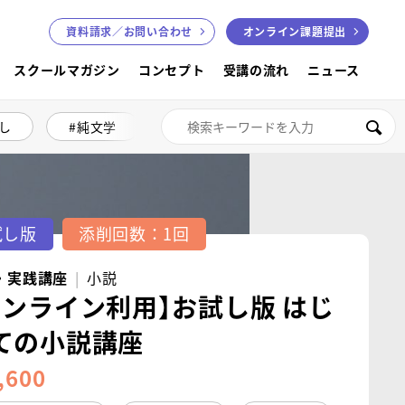
資料請求／
お問い合わせ
オンライン課題提出
スクールマガジン
コンセプト
受講の流れ
ニュース
し
純文学
絵本講座
色鉛筆画
検索
試し版
添削回数：1回
・実践講座
小説
オンライン利用】お試し版 はじ
ての小説講座
,600