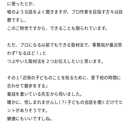
に使ったとか、
嘘のような話をよく聞きますが、プロ作家を目指す方々は自
スクールマガジン
費ですし、
コンセプト
このご時世ですから、できることも限られています。
受講の流れ
ただ、プロになる以前でもできる取材法で、事務局が最近思
わず「なるほど！」と
ニュース
つぶやいた取材法を２つお伝えしたいと思います。
資料請求／
お問い合わせ
その１「近頃の子どものことを知るために、登下校の時間に
合わせて散歩をする」
童話を書いている先生から伺いました。
確かに、怪しまれませんし（？）子どもの会話を聞くだけでヒ
オンライン課題提出
ントがありそうです。
健康にもいいですしね。