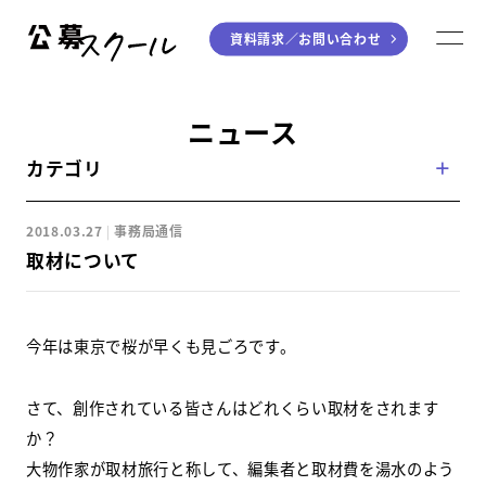
資料請求／
お問い合わせ
公募スクール
M
ジャンルから探す
ニュース
カテゴリ
小説
川柳・短歌・俳句
エッセイ
音楽（作詞・作曲）
2018.03.27
事務局通信
童話
アート・絵本
取材について
ライティング
学び方から探す
今年は東京で桜が早くも見ごろです。
デジタル講座
さて、創作されている皆さんはどれくらい取材をされます
か？
入門・実践講座
大物作家が取材旅行と称して、編集者と取材費を湯水のよう
個別指南講座