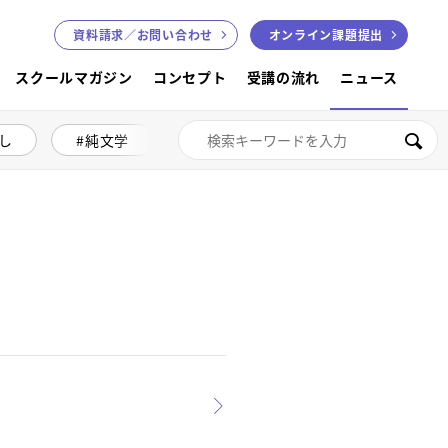
資料請求／
お問い合わせ
オンライン課題提出
スクールマガジン
コンセプト
受講の流れ
ニュース
し
純文学
絵本講座
色鉛筆画
検索