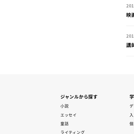
201
映
201
講
ジャンルから探す
小説
デ
エッセイ
入
童話
個
ライティング