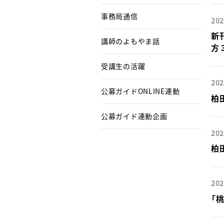
事務局通信
202
新
講師のよもやま話
方
受講生の活躍
202
公募ガイドONLINE連動
柏
公募ガイド連動企画
202
柏
202
「