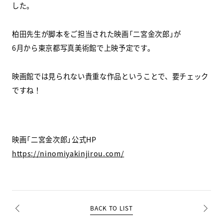
した。
スクールマガジン
柏田先生が脚本をご担当された映画「二宮金次郎」が
コンセプト
6月から東京都写真美術館で上映予定です。
受講の流れ
映画館では見られない貴重な作品ということで、要チェック
ですね！
ニュース
資料請求／
お問い合わせ
映画「二宮金次郎」公式HP
https://ninomiyakinjirou.com/
オンライン課題提出
BACK TO LIST