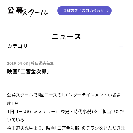
資料請求／
お問い合わせ
公募スクール
M
ジャンルから探す
ニュース
カテゴリ
小説
川柳・短歌・俳句
エッセイ
音楽（作詞・作曲）
2019.04.03
柏田道夫先生
童話
アート・絵本
映画「二宮金次郎」
ライティング
学び方から探す
公募スクールで6回コースの「エンターテインメント小説講
座」や
デジタル講座
1回コースの「ミステリー」「歴史・時代小説」をご担当いただ
いている
入門・実践講座
柏田道夫先生より、映画「二宮金次郎」のチラシをいただきま
個別指南講座