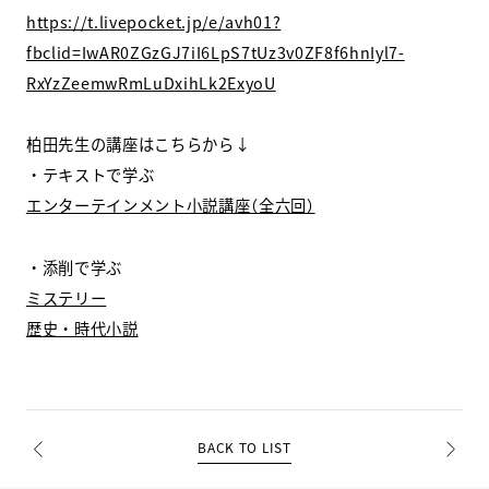
https://t.livepocket.jp/e/avh01?
fbclid=IwAR0ZGzGJ7iI6LpS7tUz3v0ZF8f6hnIyl7-
RxYzZeemwRmLuDxihLk2ExyoU
柏田先生の講座はこちらから↓
・テキストで学ぶ
エンターテインメント小説講座（全六回）
・添削で学ぶ
ミステリー
歴史・時代小説
BACK TO LIST