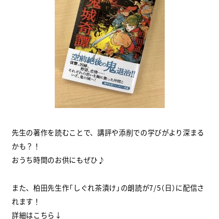
スクールマガジン
コンセプト
受講の流れ
ニュース
資料請求／
お問い合わせ
先生の著作を読むことで、講評や添削での学びがより深まる
かも？！
おうち時間のお供にもぜひ♪
オンライン課題提出
また、柏田先生作「しぐれ茶漬け」の朗読が7/5（日）に配信さ
れます！
詳細はこちら↓