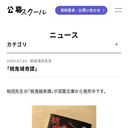
資料請求／
お問い合わせ
公募スクール
M
ジャンルから探す
ニュース
カテゴリ
小説
川柳・短歌・俳句
エッセイ
音楽（作詞・作曲）
2020.07.03
柏田道夫先生
童話
アート・絵本
「桃鬼城奇譚」
ライティング
学び方から探す
柏田先生の「桃鬼城奇譚」が双葉文庫から発売中です。
デジタル講座
入門・実践講座
個別指南講座