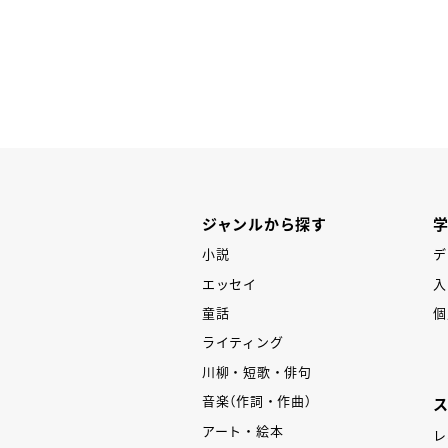
P
ジャンルから探す
小説
デ
エッセイ
入
童話
個
ライティング
川柳・短歌・俳句
音楽（作詞・作曲）
アート・絵本
レ