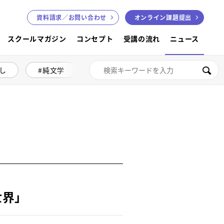
資料請求／
お問い合わせ
オンライン課題提出
スクールマガジン
コンセプト
受講の流れ
ニュース
し
純文学
絵本講座
色鉛筆画
検索
界」