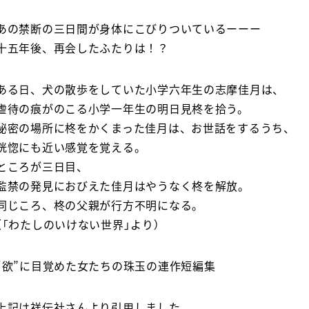
あの禁断の三日間が身体にこびりついているーーー
十五年後、再会したふたりは！？
ある日、犬の散歩をしていた小学六年生の志摩佳月は、
虐待の痕がのこる小学一年生の明日見柊を拾う。
秘密の場所に柊をかくまった佳月は、お世話をするうち、
恍惚にも近い感覚を覚える。
ところが三日目、
監禁の発見におびえた佳月はやうなく柊を解放。
同じころ、柊の父親が行方不明になる。
（「わたしのいけない世界」より）
“欲”に目覚めた女たちの珠玉の連作短編集
上記は祥伝社さんより引用しました。