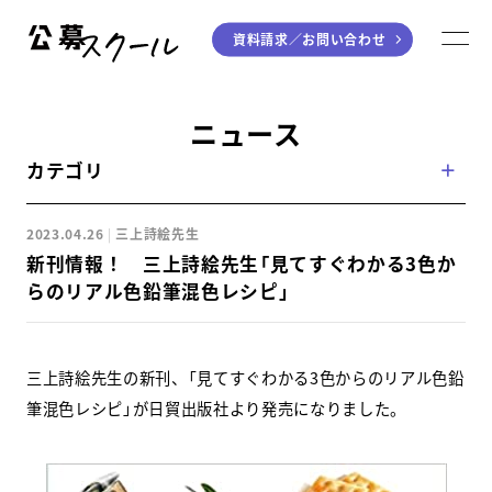
資料請求／
お問い合わせ
公募スクール
M
ジャンルから探す
ニュース
カテゴリ
小説
川柳・短歌・俳句
エッセイ
音楽（作詞・作曲）
2023.04.26
三上詩絵先生
童話
アート・絵本
新刊情報！ 三上詩絵先生「見てすぐわかる3色か
ライティング
らのリアル色鉛筆混色レシピ」
学び方から探す
三上詩絵先生の新刊、「見てすぐわかる3色からのリアル色鉛
デジタル講座
筆混色レシピ」が日貿出版社より発売になりました。
入門・実践講座
個別指南講座