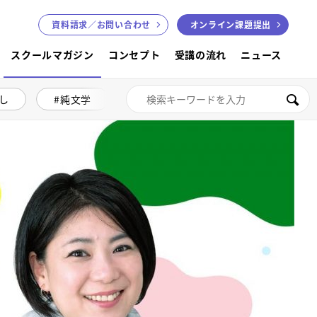
資料請求／
お問い合わせ
オンライン課題提出
スクールマガジン
コンセプト
受講の流れ
ニュース
し
純文学
絵本講座
色鉛筆画
検索