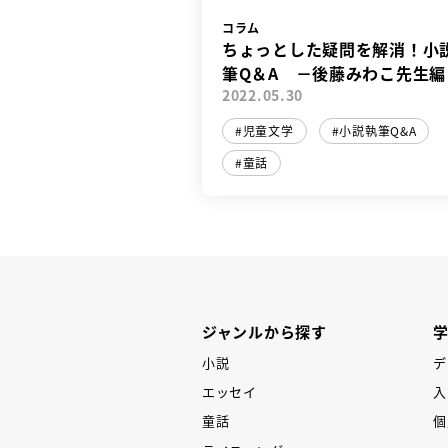
コラム
ちょっとした疑問を解消！小
筆Q＆A －後藤みわこ先生編
2022.05.30
児童文学
小説執筆Q&A
童話
ジャンルから探す
小説
デ
エッセイ
入
童話
個