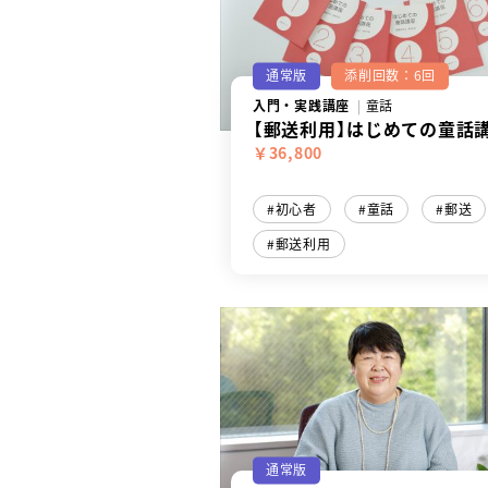
通常版
添削回数：6回
入門・実践講座
童話
【郵送利用】はじめての童話
￥36,800
初心者
童話
郵送
郵送利用
通常版