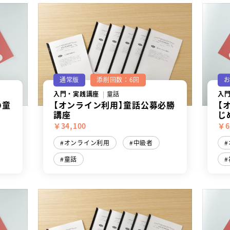
通常版
添削回数：6回
入門・実践講座
童話
入
の童
【オンライン利用】童話公募必勝
【
講座
じ
￥34,100
￥6
オンライン利用
中級者
童話