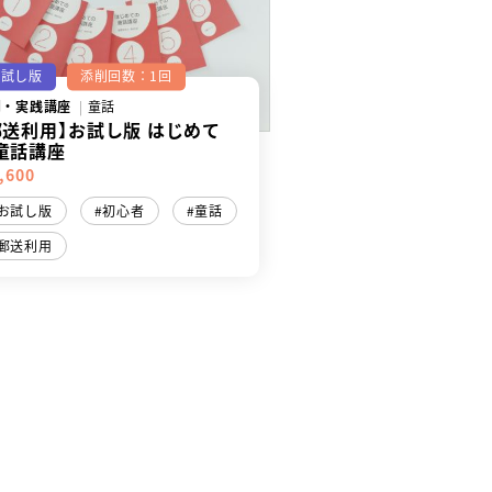
お試し版
添削回数：1回
門・実践講座
童話
郵送利用】お試し版 はじめて
童話講座
,600
お試し版
初心者
童話
郵送利用