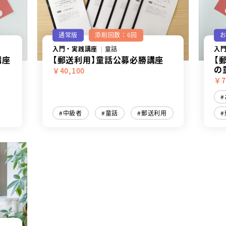
通常版
添削回数：6回
入門・実践講座
童話
入
講座
【郵送利用】童話公募必勝講座
【
の
￥40,100
￥7
中級者
童話
郵送利用