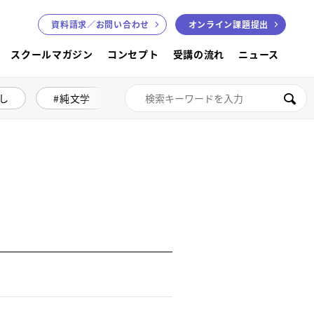
資料請求／
お問い合わせ
オンライン課題提出
スクールマガジン
コンセプト
受講の流れ
ニュース
し
純文学
絵本講座
色鉛筆画
検索