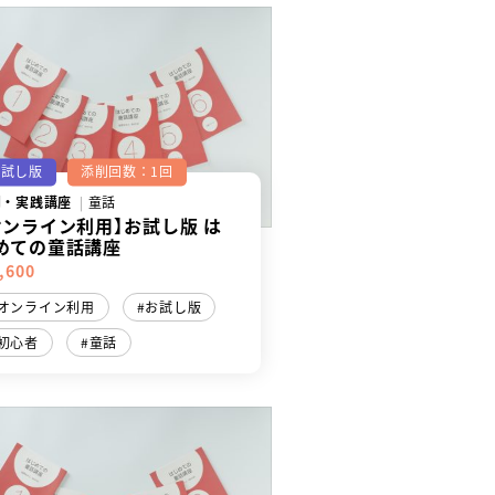
お試し版
添削回数：1回
門・実践講座
童話
オンライン利用】お試し版 は
めての童話講座
,600
オンライン利用
お試し版
初心者
童話