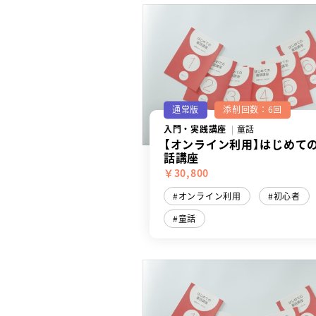
通常版
添削回数：6回
入門・実践講座
童話
【オンライン利用】はじめて
話講座
￥30,800
オンライン利用
初心者
童話