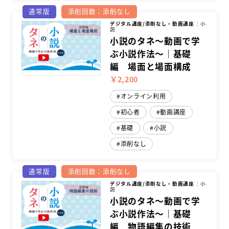
通常版
添削回数：添削なし
デジタル講座/添削なし・動画講座
小
説
小説のタネ～動画で学
ぶ小説作法～｜基礎
編 場面と場面構成
￥2,200
オンライン利用
初心者
動画講座
基礎
小説
添削なし
通常版
添削回数：添削なし
デジタル講座/添削なし・動画講座
小
説
小説のタネ～動画で学
ぶ小説作法～｜基礎
編 物語編集の技術