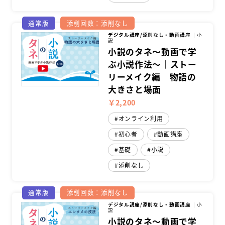
通常版
添削回数：添削なし
デジタル講座/添削なし・動画講座
小
説
小説のタネ～動画で学
ぶ小説作法～｜ストー
リーメイク編 物語の
大きさと場面
￥2,200
オンライン利用
初心者
動画講座
基礎
小説
添削なし
通常版
添削回数：添削なし
デジタル講座/添削なし・動画講座
小
説
小説のタネ～動画で学