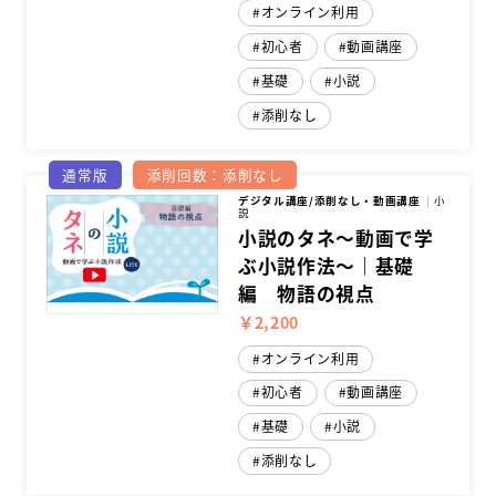
オンライン利用
初心者
動画講座
スクールマガジン
基礎
小説
コンセプト
添削なし
受講の流れ
通常版
添削回数：添削なし
ニュース
デジタル講座/添削なし・動画講座
小
説
小説のタネ～動画で学
ぶ小説作法～｜基礎
資料請求／
お問い合わせ
編 物語の視点
￥2,200
オンライン利用
初心者
動画講座
オンライン課題提出
基礎
小説
添削なし