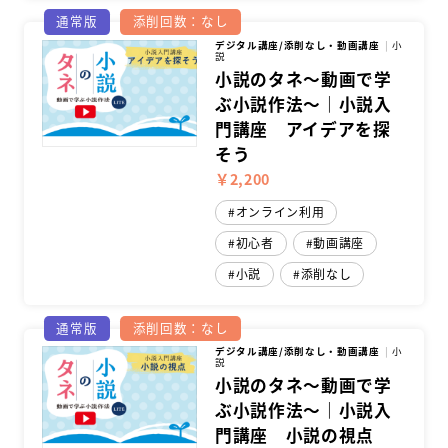
通常版
添削回数：なし
デジタル講座/添削なし・動画講座
小
説
小説のタネ～動画で学
ぶ小説作法～｜小説入
門講座 アイデアを探
そう
￥2,200
オンライン利用
初心者
動画講座
小説
添削なし
通常版
添削回数：なし
デジタル講座/添削なし・動画講座
小
説
小説のタネ～動画で学
ぶ小説作法～｜小説入
門講座 小説の視点