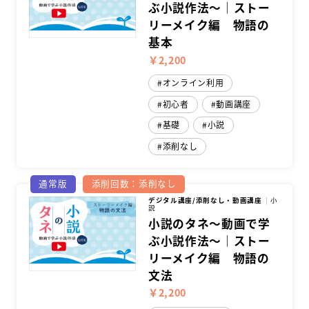
ぶ小説作法～｜ストー
リーメイク編 物語の
基本
￥2,200
オンライン利用
初心者
動画講座
基礎
小説
添削なし
通常版
添削回数：添削なし
デジタル講座/添削なし・動画講座
小
説
小説のタネ～動画で学
ぶ小説作法～｜ストー
リーメイク編 物語の
文法
￥2,200