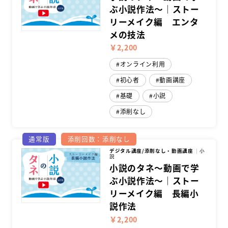
ぶ小説作法～｜ストー
リーメイク編 エンタ
メの技法
￥2,200
オンライン利用
初心者
動画講座
基礎
小説
添削なし
通常版
添削回数：添削なし
デジタル講座/添削なし・動画講座
小
説
小説のタネ～動画で学
ぶ小説作法～｜ストー
リーメイク編 長編小
説作法
￥2,200