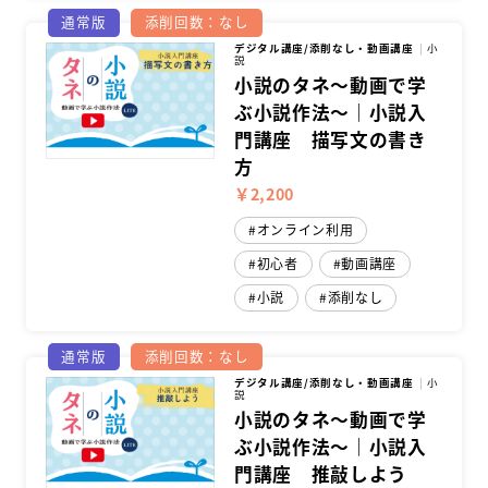
通常版
添削回数：なし
デジタル講座/添削なし・動画講座
小
説
小説のタネ～動画で学
ぶ小説作法～｜小説入
門講座 描写文の書き
方
￥2,200
オンライン利用
初心者
動画講座
小説
添削なし
通常版
添削回数：なし
デジタル講座/添削なし・動画講座
小
説
小説のタネ～動画で学
ぶ小説作法～｜小説入
門講座 推敲しよう