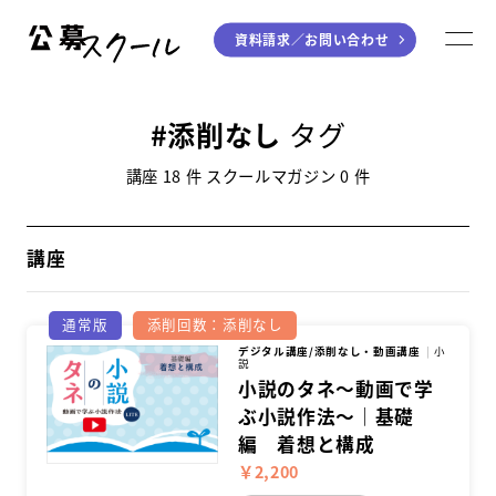
資料請求／
お問い合わせ
公募スクール
M
ジャンルから探す
添削なし
タグ
小説
川柳・短歌・俳句
講座 18 件 スクールマガジン 0 件
エッセイ
音楽（作詞・作曲）
童話
アート・絵本
講座
ライティング
通常版
添削回数：添削なし
学び方から探す
デジタル講座/添削なし・動画講座
小
説
小説のタネ～動画で学
デジタル講座
ぶ小説作法～｜基礎
編 着想と構成
入門・実践講座
￥2,200
個別指南講座