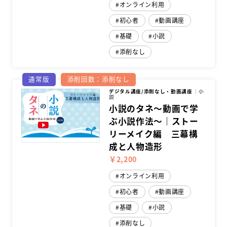
オンライン利用
初心者
動画講座
基礎
小説
添削なし
通常版
添削回数：添削なし
デジタル講座/添削なし・動画講座
小
説
小説のタネ～動画で学
ぶ小説作法～｜ストー
リーメイク編 三幕構
成と人物造形
￥2,200
オンライン利用
初心者
動画講座
基礎
小説
添削なし