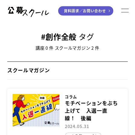
資料請求／
お問い合わせ
公募スクール
M
ジャンルから探す
創作全般
タグ
小説
川柳・短歌・俳句
講座 0 件 スクールマガジン 2 件
エッセイ
音楽（作詞・作曲）
童話
アート・絵本
スクールマガジン
ライティング
学び方から探す
コラム
モチベーションをぶち
上げて 入選一直
デジタル講座
線！ 後編
入門・実践講座
2024.05.31
個別指南講座