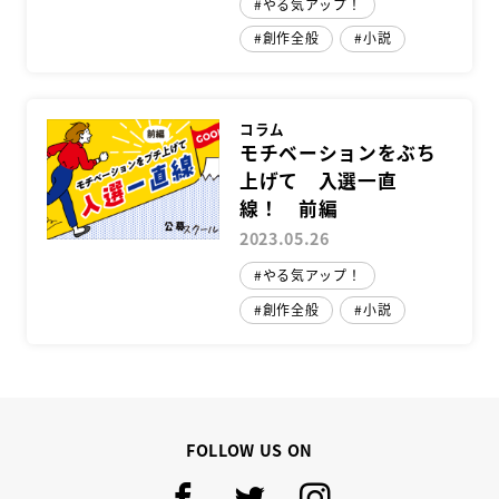
やる気アップ！
創作全般
小説
スクールマガジン
コンセプト
コラム
モチベーションをぶち
受講の流れ
上げて 入選一直
ニュース
線！ 前編
2023.05.26
やる気アップ！
資料請求／
お問い合わせ
創作全般
小説
オンライン課題提出
FOLLOW US ON