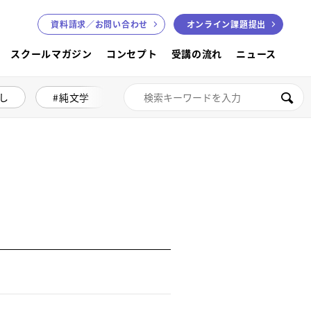
資料請求／
お問い合わせ
オンライン課題提出
スクールマガジン
コンセプト
受講の流れ
ニュース
し
純文学
絵本講座
色鉛筆画
検索