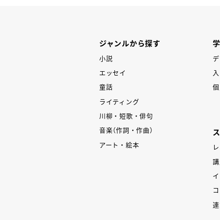
ジャンルから探す
小説
デ
エッセイ
入
童話
個
ライティング
川柳・短歌・俳句
音楽（作詞・作曲）
アート・絵本
レ
講
イ
コ
連