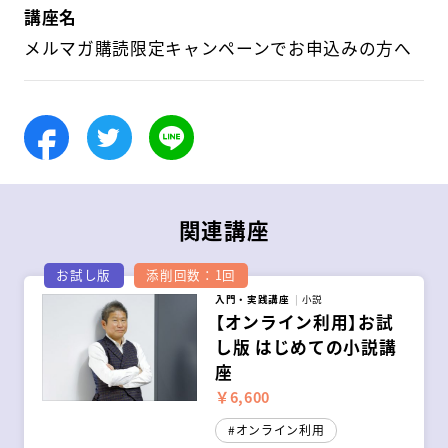
講座名
メルマガ購読限定キャンペーンでお申込みの方へ
Facebook
Twitter
LINE
関連講座
お試し版
添削回数：1回
入門・実践講座
小説
【オンライン利用】お試
し版 はじめての小説講
座
￥6,600
オンライン利用