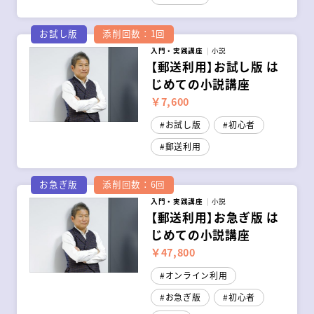
お試し版
添削回数：1回
入門・実践講座
小説
【郵送利用】お試し版 は
じめての小説講座
￥7,600
お試し版
初心者
郵送利用
お急ぎ版
添削回数：6回
入門・実践講座
小説
【郵送利用】お急ぎ版 は
じめての小説講座
￥47,800
オンライン利用
お急ぎ版
初心者