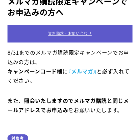
メルマガ購読限定キャンペーンで
お申込みの方へ
スクールマガジン
コンセプト
資料請求・お問い合わせ
受講の流れ
8/31までのメルマガ購読限定キャンペーンでお申
ニュース
込みの方は、
キャンペーンコード欄
に
『メルマガ』
と
必ず
入れて
ください。
資料請求／
お問い合わせ
また、
照会いたしますのでメルマガ購読と同じメ
ールアドレスでお申込み
をお願いいたします。
オンライン課題提出
対象者