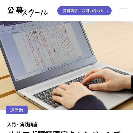
資料請求／
お問い合わせ
公募スクール
M
ジャンルから探す
小説
川柳・短歌・俳句
エッセイ
音楽（作詞・作曲）
童話
アート・絵本
ライティング
学び方から探す
デジタル講座
通常版
入門・実践講座
入門・実践講座
個別指南講座