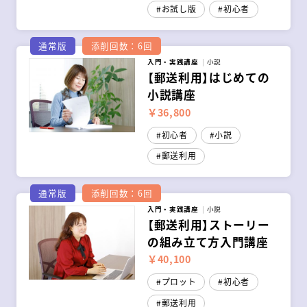
お試し版
初心者
通常版
添削回数：6回
入門・実践講座
小説
【郵送利用】はじめての
小説講座
￥36,800
初心者
小説
郵送利用
通常版
添削回数：6回
入門・実践講座
小説
【郵送利用】ストーリー
の組み立て方入門講座
￥40,100
プロット
初心者
郵送利用