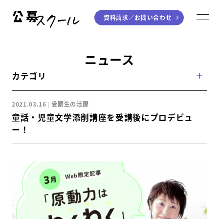
資料請求／
お問い合わせ
公募スクール
M
ジャンルから探す
ニュース
カテゴリ
小説
川柳・短歌・俳句
エッセイ
音楽（作詞・作曲）
2021.03.16
受講生の活躍
童話
アート・絵本
童話・児童文学添削講座を受講後にプロデビュ
ライティング
ー！
学び方から探す
デジタル講座
入門・実践講座
個別指南講座