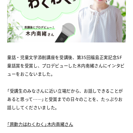
スクールマガジン
コンセプト
受講の流れ
ニュース
童話・児童文学添削講座を受講後、第35回福島正実記念SF
童話賞を受賞し、プロデビューした木内南緒さんにインタビ
ューをおこないました。
資料請求／
お問い合わせ
「受講生のみなさんに近い立場だから、お話しできることが
あると思って……」と受賞までの日々のことを、たっぷりお
話ししてくださいました。
オンライン課題提出
「原動力はわくわく」木内南緒さん