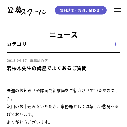
資料請求／
お問い合わせ
公募スクール
M
ジャンルから探す
ニュース
カテゴリ
小説
川柳・短歌・俳句
エッセイ
音楽（作詞・作曲）
2018.04.17
事務局通信
童話
アート・絵本
若桜木先生の講座でよくあるご質問
ライティング
学び方から探す
先週のお知らせや誌面で新講座をご紹介させていただきまし
た。
デジタル講座
沢山のお申込みをいただき、事務局としては嬉しい悲鳴をあ
げております。
入門・実践講座
ありがとうございます。
個別指南講座