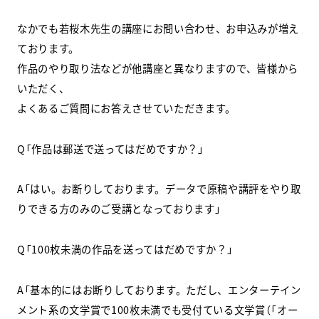
なかでも若桜木先生の講座にお問い合わせ、お申込みが増え
スクールマガジン
ております。
コンセプト
作品のやり取り法などが他講座と異なりますので、皆様から
いただく、
受講の流れ
よくあるご質問にお答えさせていただきます。
ニュース
Q「作品は郵送で送ってはだめですか？」
資料請求／
お問い合わせ
A「はい。お断りしております。データで原稿や講評をやり取
りできる方のみのご受講となっております」
Q「100枚未満の作品を送ってはだめですか？」
オンライン課題提出
A「基本的にはお断りしております。ただし、エンターテイン
メント系の文学賞で100枚未満でも受付ている文学賞（「オー