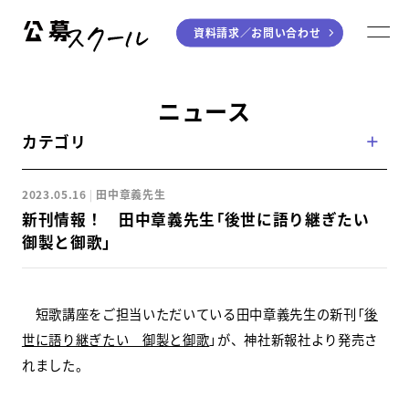
資料請求／
お問い合わせ
公募スクール
M
ジャンルから探す
ニュース
カテゴリ
小説
川柳・短歌・俳句
エッセイ
音楽（作詞・作曲）
2023.05.16
田中章義先生
童話
アート・絵本
新刊情報！ 田中章義先生「後世に語り継ぎたい
ライティング
御製と御歌」
学び方から探す
短歌講座をご担当いただいている田中章義先生の新刊「
後
デジタル講座
世に語り継ぎたい 御製と御歌
」が、神社新報社より発売さ
れました。
入門・実践講座
個別指南講座