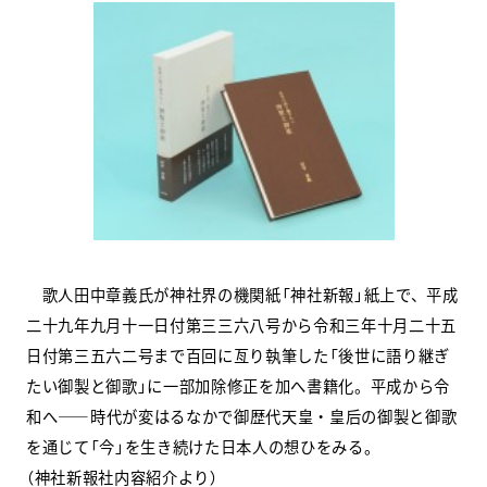
スクールマガジン
コンセプト
受講の流れ
ニュース
資料請求／
お問い合わせ
歌人田中章義氏が神社界の機関紙「神社新報」紙上で、平成
二十九年九月十一日付第三三六八号から令和三年十月二十五
日付第三五六二号まで百回に亙り執筆した「後世に語り継ぎ
たい御製と御歌」に一部加除修正を加へ書籍化。平成から令
オンライン課題提出
和へ――時代が変はるなかで御歴代天皇・皇后の御製と御歌
を通じて「今」を生き続けた日本人の想ひをみる。
（神社新報社内容紹介より）