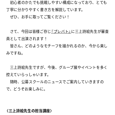
初心者のかたでも挑戦しやすい構成になっており、とても
丁寧に分かりやすく書き方を解説しています。
スクールマガジン
ぜひ、お手に取ってご覧ください！
コンセプト
さて、今回は皆様ご存じ
『プレバト』
に三上詩絵先生が審査
受講の流れ
員として出演されます！
皆さん、どのようなモチーフを描かれるのか、今から楽し
ニュース
みですね。
三上詩絵先生ですが、今後、グループ展やイベントを多く
資料請求／
お問い合わせ
控えていらっしゃいます。
随時、公募スクールのニュースでご案内していきますの
で、どうぞお楽しみに。
オンライン課題提出
〈三上詩絵先生の担当講座〉