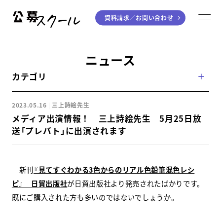
資料請求／
お問い合わせ
公募スクール
M
ジャンルから探す
ニュース
カテゴリ
小説
川柳・短歌・俳句
エッセイ
音楽（作詞・作曲）
2023.05.16
三上詩絵先生
童話
アート・絵本
メディア出演情報！ 三上詩絵先生 5月25日放
ライティング
送「プレバト」に出演されます
学び方から探す
新刊
『見てすぐわかる3色からのリアル色鉛筆混色レシ
デジタル講座
ピ』 日貿出版社
が日貿出版社より発売されたばかりです。
既にご購入された方も多いのではないでしょうか。
入門・実践講座
個別指南講座