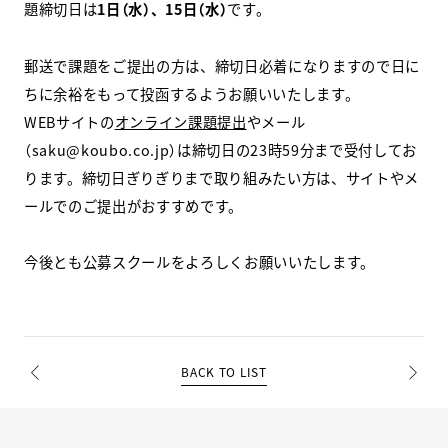
題締切日は
1日（水）、15日（水）
です。
スクールマガジン
郵送で課題をご提出の方は、締切日必着になりますので日に
コンセプト
ちに余裕をもって投函するようお願いいたします。
WEBサイトの
オンライン課題提出
やメール
受講の流れ
（saku@koubo.co.jp）は締切日の23時59分まで受付してお
ります。締切日ぎりぎりまで取り組みたい方は、サイトやメ
ニュース
ールでのご提出がおすすめです。
今後とも公募スクールをよろしくお願いいたします。
資料請求／
お問い合わせ
オンライン課題提出
BACK TO LIST
PREV
NEXT