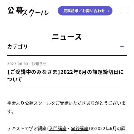
資料請求／
お問い合わせ
公募スクール
M
ジャンルから探す
ニュース
カテゴリ
小説
川柳・短歌・俳句
エッセイ
音楽（作詞・作曲）
2022.06.03
お知らせ
童話
アート・絵本
【ご受講中のみなさま】2022年6月の課題締切日に
ライティング
ついて
学び方から探す
平素より公募スクールをご受講いただきありがとうございま
デジタル講座
す。
入門・実践講座
テキストで学ぶ講座（
入門講座
・
実践講座
）の2022年6月の課
個別指南講座