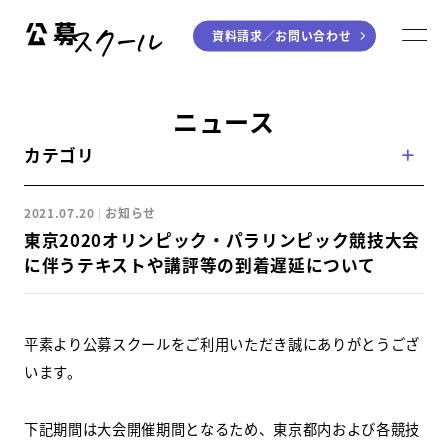
資料請求／
お問い合わせ
公募スクール
M
ジャンルから探す
ニュース
カテゴリ
小説
川柳・短歌・俳句
エッセイ
音楽（作詞・作曲）
2021.07.20
お知らせ
童話
アート・絵本
東京2020オリンピック・パラリンピック競技大会
ライティング
に伴うテキストや講評等の到着遅延について
学び方から探す
平素より公募スクールをご利用いただき誠にありがとうござ
デジタル講座
います。
入門・実践講座
下記期間は大会開催期間となるため、東京都内および各競技
個別指南講座