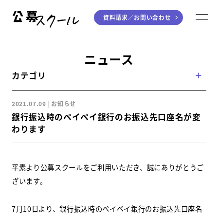
資料請求／
お問い合わせ
公募スクール
M
ジャンルから探す
ニュース
カテゴリ
小説
川柳・短歌・俳句
エッセイ
音楽（作詞・作曲）
2021.07.09
お知らせ
童話
アート・絵本
銀行振込時のペイペイ銀行のお振込先口座名が変
ライティング
わります
学び方から探す
平素より公募スクールをご利用いただき、誠にありがとうご
デジタル講座
ざいます。
入門・実践講座
7月10日より、銀行振込時のペイペイ銀行のお振込先口座名
個別指南講座