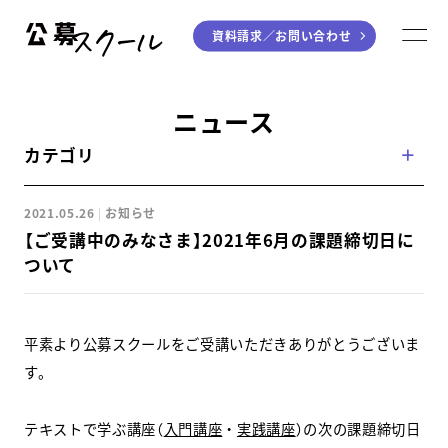
資料請求／
お問い合わせ
公募スクール
M
ジャンルから探す
ニュース
カテゴリ
小説
川柳・短歌・俳句
エッセイ
音楽（作詞・作曲）
2021.05.26
お知らせ
童話
アート・絵本
【ご受講中のみなさま】2021年6月の課題締切日に
ライティング
ついて
学び方から探す
平素より公募スクールをご受講いただきありがとうございま
デジタル講座
す。
入門・実践講座
テキストで学ぶ講座（
入門講座
・
実践講座
）の次の課題締切日
個別指南講座