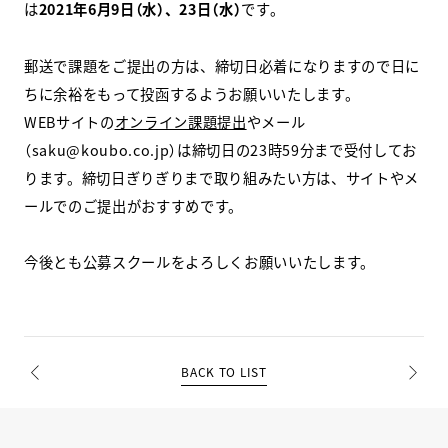
は
2021年6月9日（水）、23日（水）
です。
スクールマガジン
郵送で課題をご提出の方は、締切日必着になりますので日に
コンセプト
ちに余裕をもって投函するようお願いいたします。
WEBサイトの
オンライン課題提出
やメール
受講の流れ
（saku@koubo.co.jp）は締切日の23時59分まで受付してお
ります。締切日ぎりぎりまで取り組みたい方は、サイトやメ
ニュース
ールでのご提出がおすすめです。
今後とも公募スクールをよろしくお願いいたします。
資料請求／
お問い合わせ
オンライン課題提出
BACK TO LIST
PREV
NEXT