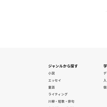
P
ジャンルから探す
小説
デ
エッセイ
入
童話
個
ライティング
川柳・短歌・俳句