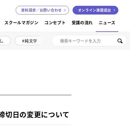
資料請求／
お問い合わせ
オンライン課題提出
スクールマガジン
コンセプト
受講の流れ
ニュース
し
純文学
絵本講座
色鉛筆画
検索
題締切日の変更について