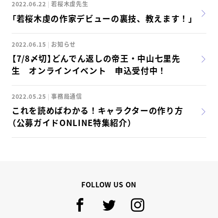
2022.06.22
若桜木虔先生
「若桜木虔の作家デビューの裏技、教えます！」
スクールマガジン
2022.06.15
お知らせ
コンセプト
【7/8〆切】どんでん返しの帝王・中山七里先
受講の流れ
生 オンラインイベント 申込受付中！
ニュース
2022.05.25
事務局通信
これを読めばわかる！キャラクターの作り方
（公募ガイドONLINE特集紹介）
資料請求／
お問い合わせ
オンライン課題提出
FOLLOW US ON