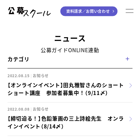
資料請求／
お問い合わせ
公募スクール
M
ジャンルから探す
ニュース
小説
川柳・短歌・俳句
公募ガイドONLINE連動
カテゴリ
エッセイ
音楽（作詞・作曲）
童話
アート・絵本
2022.08.15
お知らせ
ライティング
【オンラインイベント】田丸雅智さんのショート
ショート講座 参加者募集中！（9/11〆）
学び方から探す
2022.08.08
お知らせ
デジタル講座
【締切迫る！】色鉛筆画の三上詩絵先生 オンラ
インイベント（8/14〆）
入門・実践講座
個別指南講座