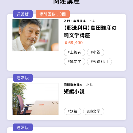
関連講座
通常版
添削回数：9回
入門・実践講座
小説
【郵送利用】島田雅彦の
純文学講座
￥68,400
上級者
小説
純文学
郵送利用
通常版
個別指南講座
小説
短編小説
短編
純文学
通常版