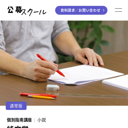
資料請求／
お問い合わせ
公募スクール
M
ジャンルから探す
小説
川柳・短歌・俳句
エッセイ
音楽（作詞・作曲）
童話
アート・絵本
ライティング
学び方から探す
デジタル講座
通常版
入門・実践講座
個別指南講座
小説
個別指南講座