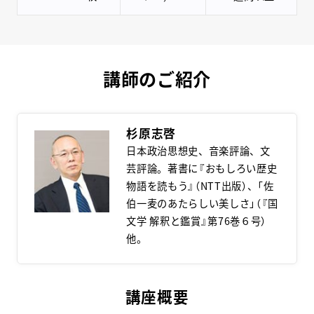
講師のご紹介
杉原志啓
日本政治思想史、音楽評論、文
芸評論。著書に『おもしろい歴史
物語を読もう』（NTT出版）、「佐
伯一麦のあたらしい美しさ」（『国
文学 解釈と鑑賞』第76巻６号）
他。
講座概要