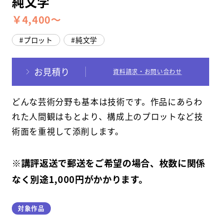
純文学
￥4,400～
スクールマガジン
プロット
純文学
コンセプト
受講の流れ
お見積り
資料請求・お問い合わせ
ニュース
どんな芸術分野も基本は技術です。作品にあらわ
れた人間観はもとより、構成上のプロットなど技
資料請求／
お問い合わせ
術面を重視して添削します。
※講評返送で郵送をご希望の場合、枚数に関係
なく別途1,000円がかかります。
オンライン課題提出
対象作品