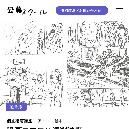
資料請求／
お問い合わせ
公募スクール
ME
ジャンルから探す
小説
川柳・短歌・俳句
エッセイ
音楽（作詞・作曲）
童話
アート・絵本
ライティング
学び方から探す
デジタル講座
通常版
入門・実践講座
個別指南講座
アート・絵本
個別指南講座