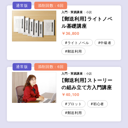
通常版
添削回数：6回
入門・実践講座
小説
【郵送利用】ライトノベ
ル基礎講座
￥36,800
ライトノベル
中級者
郵送利用
通常版
添削回数：6回
入門・実践講座
小説
【郵送利用】ストーリー
の組み立て方入門講座
￥40,100
プロット
初心者
郵送利用