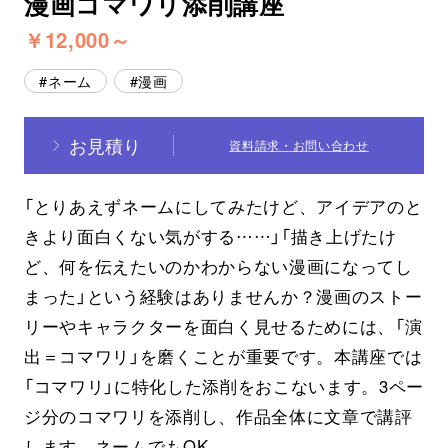
漫画コマワリ添削講座
￥12,000～
スクールマガジン
ネーム
漫画
コンセプト
受講の流れ
お見積り
資料請求・お問い合わせ
ニュース
「とりあえずネームにしてみたけど、アイデアのと
きより面白くない気がする……」「描き上げたけ
資料請求／
お問い合わせ
ど、何を伝えたいのかわからない漫画になってし
まった」という経験はありませんか？漫画のストー
リーやキャラクターを面白く見せるためには、「演
出＝コマワリ」を磨くことが重要です。本講座では
オンライン課題提出
「コマワリ」に特化した添削をおこないます。3ペー
ジ分のコマワリを添削し、作品全体に文章で講評
します。ネームでもOK。