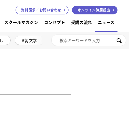
資料請求／
お問い合わせ
オンライン課題提出
スクールマガジン
コンセプト
受講の流れ
ニュース
し
純文学
絵本講座
色鉛筆画
検索