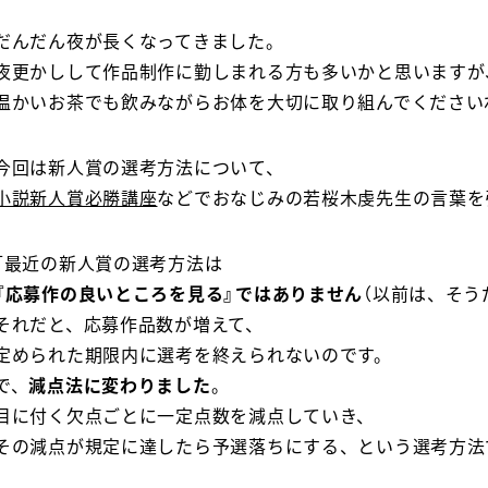
だんだん夜が長くなってきました。
夜更かしして作品制作に勤しまれる方も多いかと思いますが
温かいお茶でも飲みながらお体を大切に取り組んでください
今回は新人賞の選考方法について、
小説新人賞必勝講座
などでおなじみの若桜木虔先生の言葉を
「最近の新人賞の選考方法は
『応募作の良いところを見る』ではありません
（以前は、そう
それだと、応募作品数が増えて、
定められた期限内に選考を終えられないのです。
で、
減点法に変わりました
。
目に付く欠点ごとに一定点数を減点していき、
その減点が規定に達したら予選落ちにする、という選考方法