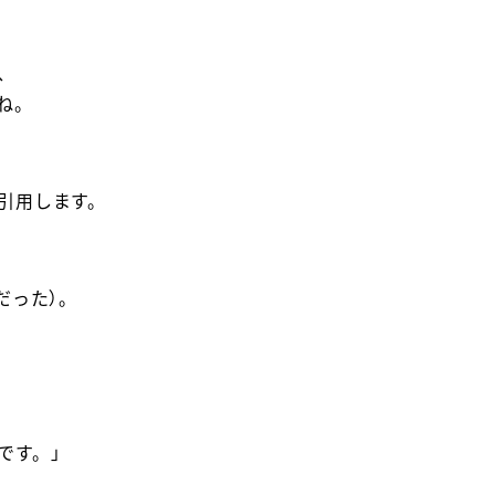
、
ね。
引用します。
だった）。
です。」