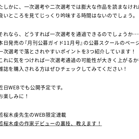
たしかに、一次選考や二次選考では膨大な作品を読まなけれ
良いところを見てじっくり吟味する時間はないのでしょう。
それなら、どうすれば一次選考を通過できるのでしょうか…
本日発売の『月刊公募ガイド11月号』の公募スクールのペー
一次選考で落とされやすいポイントを3つ紹介しています！
これに気をつければ一次選考通過の可能性が大きく上がるか
雑誌を購入される方はぜひチェックしてみてください！
近日WEBでも公開予定です。
お楽しみに！
若桜木虔先生のWEB限定連載
若桜木虔の作家デビューの裏技、教えます！