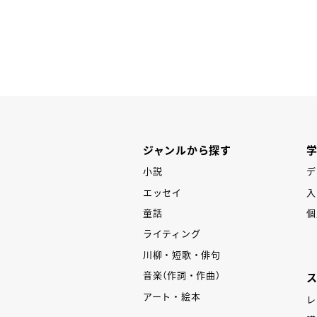
P
ジャンルから探す
小説
デ
エッセイ
入
童話
個
ライティング
川柳・短歌・俳句
音楽（作詞・作曲）
アート・絵本
レ