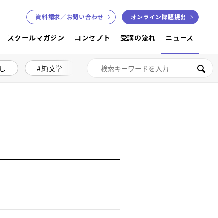
資料請求／
お問い合わせ
オンライン課題提出
スクールマガジン
コンセプト
受講の流れ
ニュース
し
純文学
絵本講座
色鉛筆画
検索