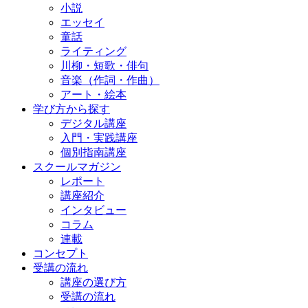
小説
エッセイ
童話
ライティング
川柳・短歌・俳句
音楽（作詞・作曲）
アート・絵本
学び方から探す
デジタル講座
入門・実践講座
個別指南講座
スクールマガジン
レポート
講座紹介
インタビュー
コラム
連載
コンセプト
受講の流れ
講座の選び方
受講の流れ