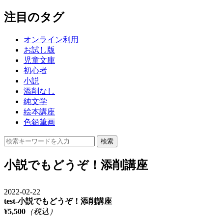
注目のタグ
オンライン利用
お試し版
児童文庫
初心者
小説
添削なし
純文学
絵本講座
色鉛筆画
検索
小説でもどうぞ！添削講座
2022-02-22
test-小説でもどうぞ！添削講座
¥5,500
（税込）