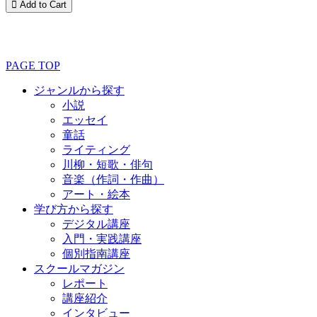
PAGE TOP
ジャンルから探す
小説
エッセイ
童話
ライティング
川柳・短歌・俳句
音楽（作詞・作曲）
アート・絵本
学び方から探す
デジタル講座
入門・実践講座
個別指南講座
スクールマガジン
レポート
講座紹介
インタビュー