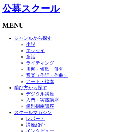
公募スクール
MENU
ジャンルから探す
小説
エッセイ
童話
ライティング
川柳・短歌・俳句
音楽（作詞・作曲）
アート・絵本
学び方から探す
デジタル講座
入門・実践講座
個別指南講座
スクールマガジン
レポート
講座紹介
インタビュー