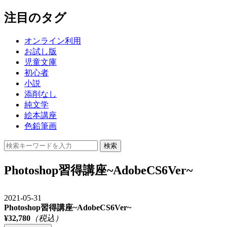
注目のタグ
オンライン利用
お試し版
児童文庫
初心者
小説
添削なし
純文学
絵本講座
色鉛筆画
検索
Photoshop習得講座~AdobeCS6Ver~
2021-05-31
Photoshop習得講座~AdobeCS6Ver~
¥32,780
（税込）