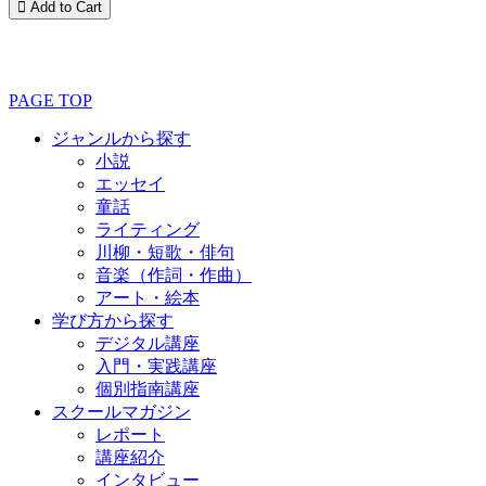
PAGE TOP
ジャンルから探す
小説
エッセイ
童話
ライティング
川柳・短歌・俳句
音楽（作詞・作曲）
アート・絵本
学び方から探す
デジタル講座
入門・実践講座
個別指南講座
スクールマガジン
レポート
講座紹介
インタビュー