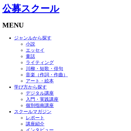
公募スクール
MENU
ジャンルから探す
小説
エッセイ
童話
ライティング
川柳・短歌・俳句
音楽（作詞・作曲）
アート・絵本
学び方から探す
デジタル講座
入門・実践講座
個別指南講座
スクールマガジン
レポート
講座紹介
インタビュー