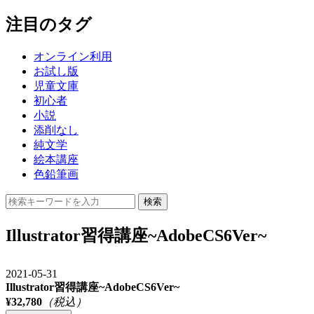
注目のタグ
オンライン利用
お試し版
児童文庫
初心者
小説
添削なし
純文学
絵本講座
色鉛筆画
検索
Illustrator習得講座~AdobeCS6Ver~
2021-05-31
Illustrator習得講座~AdobeCS6Ver~
¥32,780
（税込）