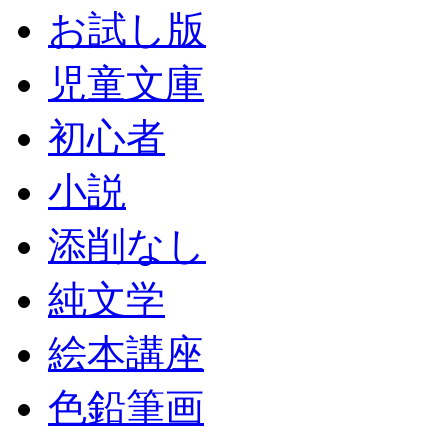
お試し版
児童文庫
初心者
小説
添削なし
純文学
絵本講座
色鉛筆画